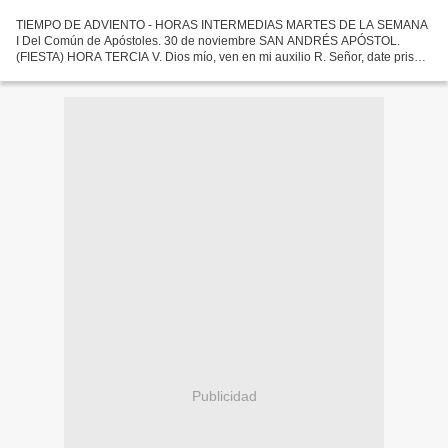
TIEMPO DE ADVIENTO - HORAS INTERMEDIAS MARTES DE LA SEMANA
I Del Común de Apóstoles. 30 de noviembre SAN ANDRÉS APÓSTOL.
(FIESTA) HORA TERCIA V. Dios mío, ven en mi auxilio R. Señor, date prisa
en socorrerme. Gloria al Padre, y al Hijo, y al Espíritu...
Publicidad