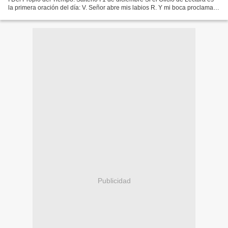
la primera oración del día: V. Señor abre mis labios R. Y mi boca proclamará
tu alabanza Se añade el Salmo del Invitatorio...
Publicidad