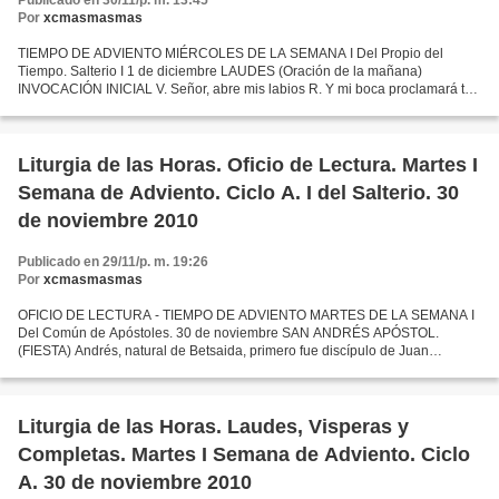
Por
xcmasmasmas
TIEMPO DE ADVIENTO MIÉRCOLES DE LA SEMANA I Del Propio del
Tiempo. Salterio I 1 de diciembre LAUDES (Oración de la mañana)
INVOCACIÓN INICIAL V. Señor, abre mis labios R. Y mi boca proclamará tu
alabanza. INVITATORIO Ant. Al Rey que viene, al Señor que...
Liturgia de las Horas. Oficio de Lectura. Martes I
Semana de Adviento. Ciclo A. I del Salterio. 30
de noviembre 2010
Publicado en 29/11/p. m. 19:26
Por
xcmasmasmas
OFICIO DE LECTURA - TIEMPO DE ADVIENTO MARTES DE LA SEMANA I
Del Común de Apóstoles. 30 de noviembre SAN ANDRÉS APÓSTOL.
(FIESTA) Andrés, natural de Betsaida, primero fue discípulo de Juan
Bautista, más tarde siguió a Cristo y le presentó también a su...
Liturgia de las Horas. Laudes, Visperas y
Completas. Martes I Semana de Adviento. Ciclo
A. 30 de noviembre 2010