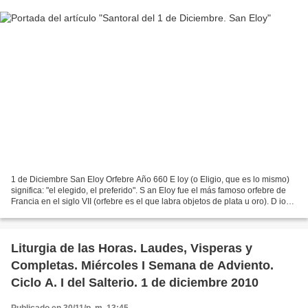
1 de Diciembre San Eloy Orfebre Año 660 E loy (o Eligio, que es lo mismo)
significa: "el elegido, el preferido". S an Eloy fue el más famoso orfebre de
Francia en el siglo VII (orfebre es el que labra objetos de plata u oro). D ios
le concedió desde muy...
Liturgia de las Horas. Laudes, Visperas y
Completas. Miércoles I Semana de Adviento.
Ciclo A. I del Salterio. 1 de diciembre 2010
Publicado en 30/11/p. m. 13:45