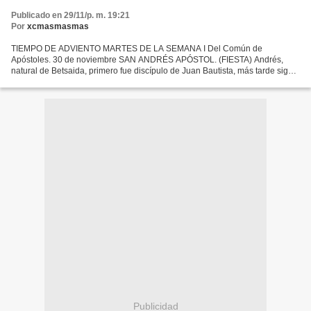
Publicado en 29/11/p. m. 19:21
Por
xcmasmasmas
TIEMPO DE ADVIENTO MARTES DE LA SEMANA I Del Común de
Apóstoles. 30 de noviembre SAN ANDRÉS APÓSTOL. (FIESTA) Andrés,
natural de Betsaida, primero fue discípulo de Juan Bautista, más tarde siguió
a Cristo y le presentó también a su hermano Pedro. Junto...
Publicidad