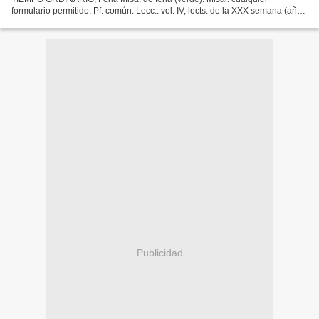
formulario permitido, Pf. común. Lecc.: vol. IV, lects. de la XXX semana (año
II)-miércoles: • Ef 6, 1-9. No como quien sirve a hombres,...
Publicidad