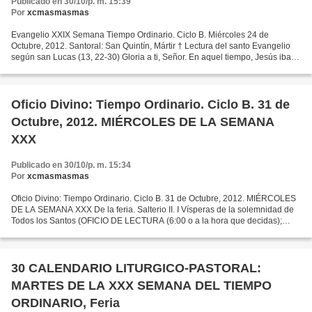
Publicado en 30/10/p. m. 15:39
Por
xcmasmasmas
Evangelio XXIX Semana Tiempo Ordinario. Ciclo B. Miércoles 24 de
Octubre, 2012. Santoral: San Quintín, Mártir † Lectura del santo Evangelio
según san Lucas (13, 22-30) Gloria a ti, Señor. En aquel tiempo, Jesús iba
enseñando por ciudades y pueblos, mientras...
Oficio Divino: Tiempo Ordinario. Ciclo B. 31 de
Octubre, 2012. MIÉRCOLES DE LA SEMANA
XXX
Publicado en 30/10/p. m. 15:34
Por
xcmasmasmas
Oficio Divino: Tiempo Ordinario. Ciclo B. 31 de Octubre, 2012. MIÉRCOLES
DE LA SEMANA XXX De la feria. Salterio II. I Vísperas de la solemnidad de
Todos los Santos (OFICIO DE LECTURA (6:00 o a la hora que decidas);
LAUDES (7:00); TERCIA (9:00); SEXTA...
30 CALENDARIO LITURGICO-PASTORAL:
MARTES DE LA XXX SEMANA DEL TIEMPO
ORDINARIO, Feria