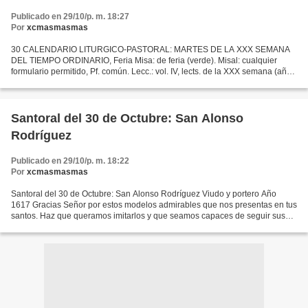
Publicado en 29/10/p. m. 18:27
Por
xcmasmasmas
30 CALENDARIO LITURGICO-PASTORAL: MARTES DE LA XXX SEMANA
DEL TIEMPO ORDINARIO, Feria Misa: de feria (verde). Misal: cualquier
formulario permitido, Pf. común. Lecc.: vol. IV, lects. de la XXX semana (año
II)-martes: • Ef 5, 21-33. Es éste un gran misterio:...
Santoral del 30 de Octubre: San Alonso
Rodríguez
Publicado en 29/10/p. m. 18:22
Por
xcmasmasmas
Santoral del 30 de Octubre: San Alonso Rodríguez Viudo y portero Año
1617 Gracias Señor por estos modelos admirables que nos presentas en tus
santos. Haz que queramos imitarlos y que seamos capaces de seguir sus
buenos ejemplos. Alonso significa: "pronto...