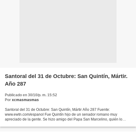
Santoral del 31 de Octubre: San Quintín, Mártir.
Año 287
Publicado en 30/10/p. m. 15:52
Por
xcmasmasmas
Santoral del 31 de Octubre: San Quintín, Mártir Año 287 Fuente:
www.ewtn.com/espanol Fue Quintín hijo de un senador romano muy
apreciado de la gente. Se hizo amigo del Papa San Marcelino, quién lo
bautizó. El más grande deseo de Quintín era hacer que...