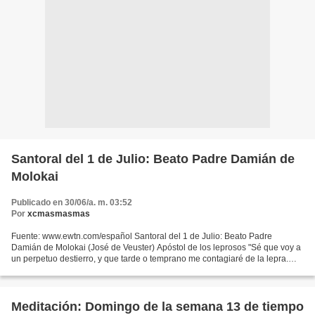
Santoral del 1 de Julio: Beato Padre Damián de
Molokai
Publicado en 30/06/a. m. 03:52
Por
xcmasmasmas
Fuente: www.ewtn.com/español Santoral del 1 de Julio: Beato Padre
Damián de Molokai (José de Veuster) Apóstol de los leprosos "Sé que voy a
un perpetuo destierro, y que tarde o temprano me contagiaré de la lepra.
Pero ningún sacrificio es demasiado grande...
Meditación: Domingo de la semana 13 de tiempo