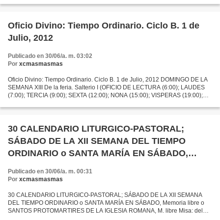
la orilla y ahí se le...
Oficio Divino: Tiempo Ordinario. Ciclo B. 1 de
Julio, 2012
Publicado en 30/06/a. m. 03:02
Por
xcmasmasmas
Oficio Divino: Tiempo Ordinario. Ciclo B. 1 de Julio, 2012 DOMINGO DE LA
SEMANA XIII De la feria. Salterio I (OFICIO DE LECTURA (6:00); LAUDES
(7:00); TERCIA (9:00); SEXTA (12:00); NONA (15:00); VISPERAS (19:00);
COMPLETAS (22:00) (Dar Ctrl + Click, sobre...
30 CALENDARIO LITURGICO-PASTORAL;
SÁBADO DE LA XII SEMANA DEL TIEMPO
ORDINARIO o SANTA MARÍA EN SÁBADO,
Memoria libre o SANTOS PROTOMARTIRES DE
Publicado en 30/06/a. m. 00:31
LA IGLESIA ROMANA, M. libre
Por
xcmasmasmas
30 CALENDARIO LITURGICO-PASTORAL; SÁBADO DE LA XII SEMANA
DEL TIEMPO ORDINARIO o SANTA MARÍA EN SÁBADO, Memoria libre o
SANTOS PROTOMARTIRES DE LA IGLESIA ROMANA, M. libre Misa: del
sábado (verde) o de la memoria de Santa María (blanco) o de la memoria...