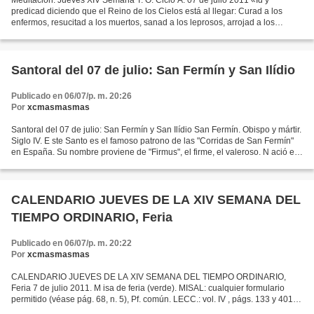
Meditación: Jueves XIV Semana T. O. Ciclo A. 07 de julio 2011 «Id y
predicad diciendo que el Reino de los Cielos está al llegar: Curad a los
enfermos, resucitad a los muertos, sanad a los leprosos, arrojad a los
demonios; gratuitamente lo recibisteis,...
Santoral del 07 de julio: San Fermín y San Ilídio
Publicado en 06/07/p. m. 20:26
Por
xcmasmasmas
Santoral del 07 de julio: San Fermín y San Ilídio San Fermín. Obispo y mártir.
Siglo IV. E ste Santo es el famoso patrono de las "Corridas de San Fermín"
en España. Su nombre proviene de "Firmus", el firme, el valeroso. N ació en
Pamplona, España, lo...
CALENDARIO JUEVES DE LA XIV SEMANA DEL
TIEMPO ORDINARIO, Feria
Publicado en 06/07/p. m. 20:22
Por
xcmasmasmas
CALENDARIO JUEVES DE LA XIV SEMANA DEL TIEMPO ORDINARIO,
Feria 7 de julio 2011. M isa de feria (verde). MISAL: cualquier formulario
permitido (véase pág. 68, n. 5), Pf. común. LECC.: vol. IV , págs. 133 y 401. -
Gn 44, 18-21, 23b-29; 45, 1-5. Para salvación...