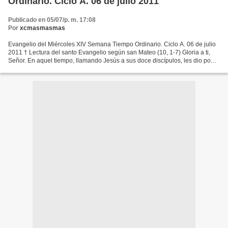
Ordinario. Ciclo A. 06 de julio 2011
Publicado en 05/07/p. m. 17:08
Por
xcmasmasmas
Evangelio del Miércoles XIV Semana Tiempo Ordinario. Ciclo A. 06 de julio
2011 † Lectura del santo Evangelio según san Mateo (10, 1-7) Gloria a ti,
Señor. En aquel tiempo, llamando Jesús a sus doce discípulos, les dio poder
para expulsar a los espíritus...