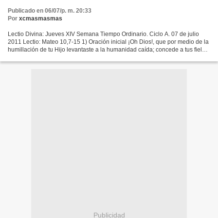
Publicado en 06/07/p. m. 20:33
Por
xcmasmasmas
Lectio Divina: Jueves XIV Semana Tiempo Ordinario. Ciclo A. 07 de julio
2011 Lectio: Mateo 10,7-15 1) Oración inicial ¡Oh Dios!, que por medio de la
humillación de tu Hijo levantaste a la humanidad caída; concede a tus fieles
la verdadera alegría, para...
Publicidad