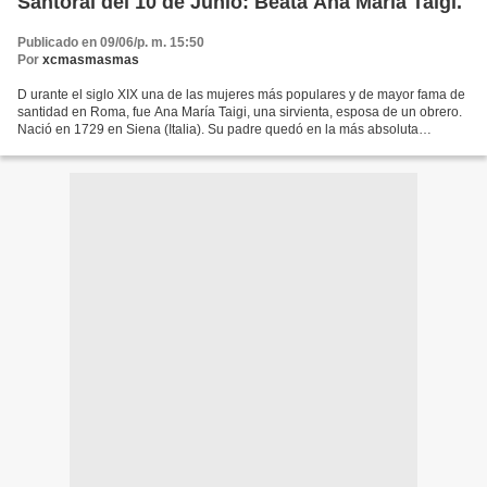
Santoral del 10 de Junio: Beata Ana María Taigi.
Publicado en 09/06/p. m. 15:50
Por
xcmasmasmas
D urante el siglo XIX una de las mujeres más populares y de mayor fama de
santidad en Roma, fue Ana María Taigi, una sirvienta, esposa de un obrero.
Nació en 1729 en Siena (Italia). Su padre quedó en la más absoluta
pobreza y se fue a vivir a Roma. La...