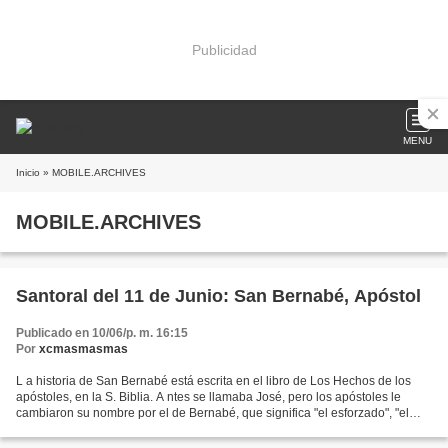
Publicidad
MENU
Inicio
» MOBILE.ARCHIVES
MOBILE.ARCHIVES
Santoral del 11 de Junio: San Bernabé, Apóstol
Publicado en 10/06/p. m. 16:15
Por
xcmasmasmas
L a historia de San Bernabé está escrita en el libro de Los Hechos de los
apóstoles, en la S. Biblia. A ntes se llamaba José, pero los apóstoles le
cambiaron su nombre por el de Bernabé, que significa "el esforzado", "el
que anima y entusiasma". E ra...