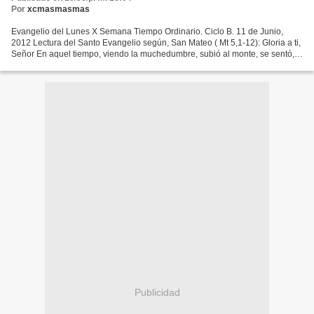
Por
xcmasmasmas
Evangelio del Lunes X Semana Tiempo Ordinario. Ciclo B. 11 de Junio,
2012 Lectura del Santo Evangelio según, San Mateo ( Mt 5,1-12): Gloria a ti,
Señor En aquel tiempo, viendo la muchedumbre, subió al monte, se sentó, y
sus discípulos se le acercaron....
Publicidad