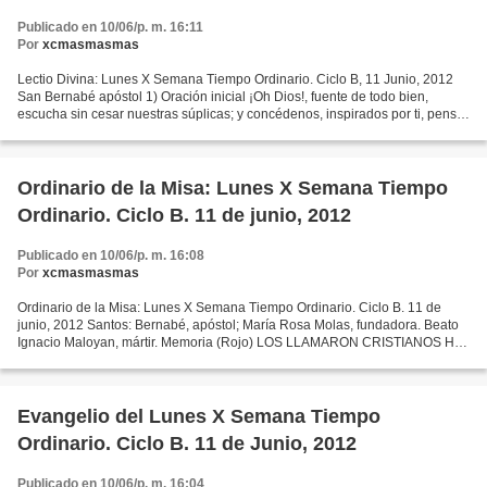
Publicado en 10/06/p. m. 16:11
Por
xcmasmasmas
Lectio Divina: Lunes X Semana Tiempo Ordinario. Ciclo B, 11 Junio, 2012
San Bernabé apóstol 1) Oración inicial ¡Oh Dios!, fuente de todo bien,
escucha sin cesar nuestras súplicas; y concédenos, inspirados por ti, pensar
lo que es recto y cumplirlo con...
Ordinario de la Misa: Lunes X Semana Tiempo
Ordinario. Ciclo B. 11 de junio, 2012
Publicado en 10/06/p. m. 16:08
Por
xcmasmasmas
Ordinario de la Misa: Lunes X Semana Tiempo Ordinario. Ciclo B. 11 de
junio, 2012 Santos: Bernabé, apóstol; María Rosa Molas, fundadora. Beato
Ignacio Maloyan, mártir. Memoria (Rojo) LOS LLAMARON CRISTIANOS Hch
11, 21-26; 13,1-3; Mt 5,1-12 La misión evangelizadora...
Evangelio del Lunes X Semana Tiempo
Ordinario. Ciclo B. 11 de Junio, 2012
Publicado en 10/06/p. m. 16:04