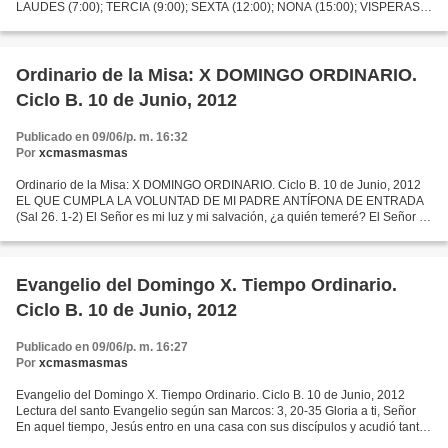
LAUDES (7:00); TERCIA (9:00); SEXTA (12:00); NONA (15:00); VISPERAS
(19:00); COMPLETAS (22:00) (Dar Ctrl + Click, sobre...
Ordinario de la Misa: X DOMINGO ORDINARIO.
Ciclo B. 10 de Junio, 2012
Publicado en 09/06/p. m. 16:32
Por
xcmasmasmas
Ordinario de la Misa: X DOMINGO ORDINARIO. Ciclo B. 10 de Junio, 2012
EL QUE CUMPLA LA VOLUNTAD DE MI PADRE ANTÍFONA DE ENTRADA
(Sal 26. 1-2) El Señor es mi luz y mi salvación, ¿a quién temeré? El Señor es
la defensa de mi vida, quién me hará temblar?...
Evangelio del Domingo X. Tiempo Ordinario.
Ciclo B. 10 de Junio, 2012
Publicado en 09/06/p. m. 16:27
Por
xcmasmasmas
Evangelio del Domingo X. Tiempo Ordinario. Ciclo B. 10 de Junio, 2012
Lectura del santo Evangelio según san Marcos: 3, 20-35 Gloria a ti, Señor
En aquel tiempo, Jesús entro en una casa con sus discípulos y acudió tanta
gente, que no los dejaban ni comer....