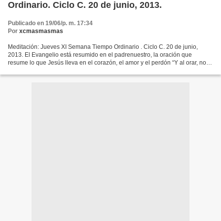
Ordinario. Ciclo C. 20 de junio, 2013.
Publicado en 19/06/p. m. 17:34
Por
xcmasmasmas
Meditación: Jueves XI Semana Tiempo Ordinario . Ciclo C. 20 de junio,
2013. El Evangelio está resumido en el padrenuestro, la oración que
resume lo que Jesús lleva en el corazón, el amor y el perdón “Y al orar, no
charléis mucho, como los gentiles, que...