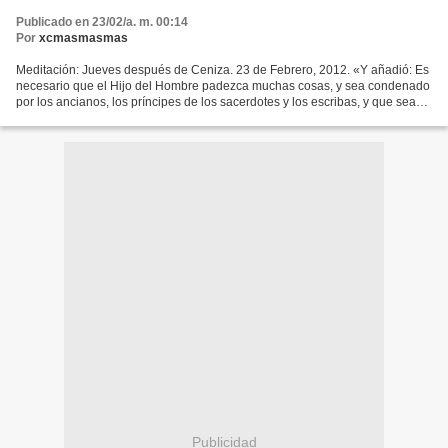
Publicado en 23/02/a. m. 00:14
Por
xcmasmasmas
Meditación: Jueves después de Ceniza. 23 de Febrero, 2012. «Y añadió: Es
necesario que el Hijo del Hombre padezca muchas cosas, y sea condenado
por los ancianos, los príncipes de los sacerdotes y los escribas, y que sea
muerto y resucite al tercer día....
Publicidad