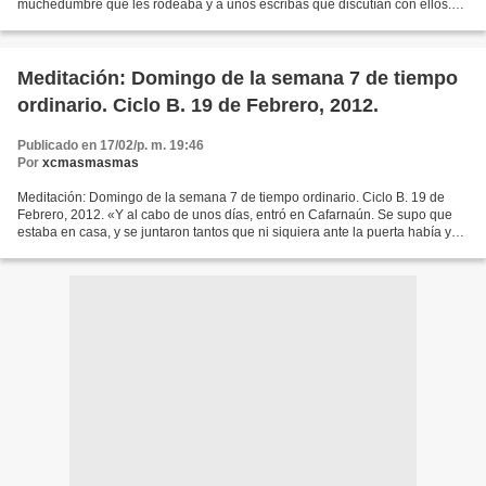
muchedumbre que les rodeaba y a unos escribas que discutían con ellos.
En seguida, al verle, todo el pueblo quedó...
Meditación: Domingo de la semana 7 de tiempo
ordinario. Ciclo B. 19 de Febrero, 2012.
Publicado en 17/02/p. m. 19:46
Por
xcmasmasmas
Meditación: Domingo de la semana 7 de tiempo ordinario. Ciclo B. 19 de
Febrero, 2012. «Y al cabo de unos días, entró en Cafarnaún. Se supo que
estaba en casa, y se juntaron tantos que ni siquiera ante la puerta había ya
sitio; y les predicaba la palabra....