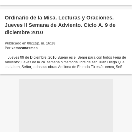
esplendor a visitar a su pueblo, para traerle...
Ordinario de la Misa. Lecturas y Oraciones.
Jueves II Semana de Adviento. Ciclo A. 9 de
diciembre 2010
Publicado en 08/12/p. m. 16:28
Por
xcmasmasmas
= Jueves 09 de Diciembre, 2010 Bueno es el Señor para con todos Feria de
Adviento: jueves de la 2a. semana o memoria libre de san Juan Diego Que
te alaben, Señor, todas tus obras Antífona de Entrada Tú estás cerca, Señor,
y todos tus caminos son derechos....