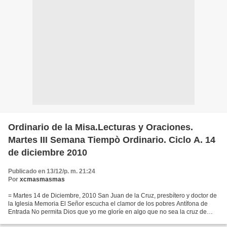
Ordinario de la Misa.Lecturas y Oraciones.
Martes III Semana Tiempò Ordinario. Ciclo A. 14
de diciembre 2010
Publicado en 13/12/p. m. 21:24
Por
xcmasmasmas
= Martes 14 de Diciembre, 2010 San Juan de la Cruz, presbítero y doctor de
la Iglesia Memoria El Señor escucha el clamor de los pobres Antífona de
Entrada No permita Dios que yo me gloríe en algo que no sea la cruz de
nuestro Señor Jesucristo, por la...