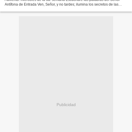
Antífona de Entrada Ven, Señor, y no tardes; ilumina los secretos de las
tinieblas y manifiéstate a todas las naciones....
Publicidad