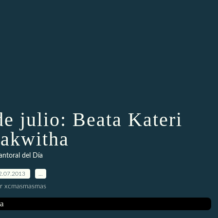
de julio: Beata Kateri
akwitha
antoral del Día
2.07.2013
…
r xcmasmasmas