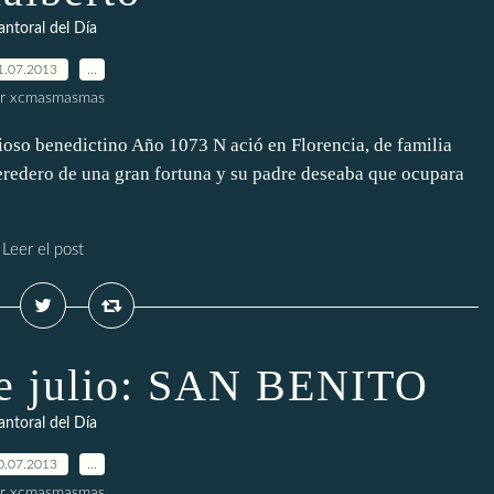
antoral del Día
1.07.2013
…
r xcmasmasmas
gioso benedictino Año 1073 N ació en Florencia, de familia
eredero de una gran fortuna y su padre deseaba que ocupara
Leer el post
 de julio: SAN BENITO
antoral del Día
0.07.2013
…
r xcmasmasmas