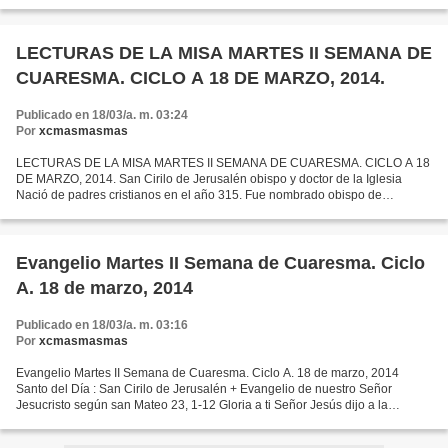
cimienta en la debilidad humana,...
LECTURAS DE LA MISA MARTES II SEMANA DE
CUARESMA. CICLO A 18 DE MARZO, 2014.
Publicado en 18/03/a. m. 03:24
Por
xcmasmasmas
LECTURAS DE LA MISA MARTES II SEMANA DE CUARESMA. CICLO A 18
DE MARZO, 2014. San Cirilo de Jerusalén obispo y doctor de la Iglesia
Nació de padres cristianos en el año 315. Fue nombrado obispo de
Jerusalén el año 348. A causa de su actitud en la controversia...
Evangelio Martes II Semana de Cuaresma. Ciclo
A. 18 de marzo, 2014
Publicado en 18/03/a. m. 03:16
Por
xcmasmasmas
Evangelio Martes II Semana de Cuaresma. Ciclo A. 18 de marzo, 2014
Santo del Día : San Cirilo de Jerusalén + Evangelio de nuestro Señor
Jesucristo según san Mateo 23, 1-12 Gloria a ti Señor Jesús dijo a la
multitud y a sus discípulos: «Los escribas y...