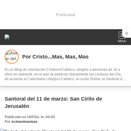
Publicidad
MENU
Por Cristo...Mas, Mas, Mas
Es un Blog de orientación Cristiano/Católico, dirigido a personas de 16 a
años en adelante, en el que se publican diariamente las Lecturas del Día,
de acuerdo al Calendario Litúrgico Católico, la Lectio Divina, el Santoral del
Día, la Liturgia de las Horas (Laudes, Vísperas y Completas, y otros artículos
de orientación espiritual y moral.
Santoral del 11 de marzo: San Cirilo de
Jerusalén
Publicado en 18/03/a. m. 04:05
Por
xcmasmasmas