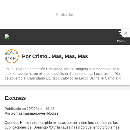
Publicidad
MENU
Por Cristo...Mas, Mas, Mas
Es un Blog de orientación Cristiano/Católico, dirigido a personas de 16 a
años en adelante, en el que se publican diariamente las Lecturas del Día,
de acuerdo al Calendario Litúrgico Católico, la Lectio Divina, el Santoral del
Día, la Liturgia de las Horas (Laudes, Vísperas y Completas, y otros artículos
de orientación espiritual y moral.
Excusas
Publicado en 19/09/p. m. 19:43
Por
xcmasmasmas.over-blog.es
Queridos Hermanos: Les pido excusas por no haber hecho a tiempo las
publicaciones del Domingo XXV, la causa has sido que tengo problemas