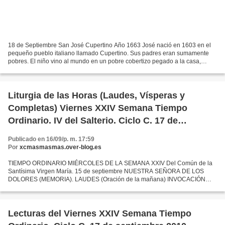
18 de Septiembre San José Cupertino Año 1663 José nació en 1603 en el
pequeño pueblo italiano llamado Cupertino. Sus padres eran sumamente
pobres. El niño vino al mundo en un pobre cobertizo pegado a la casa,
porque el papá, un humilde carpintero, no...
Liturgia de las Horas (Laudes, Vísperas y
Completas) Viernes XXIV Semana Tiempo
Ordinario. IV del Salterio. Ciclo C. 17 de
septiembre 2010
Publicado en 16/09/p. m. 17:59
Por
xcmasmasmas.over-blog.es
TIEMPO ORDINARIO MIÉRCOLES DE LA SEMANA XXIV Del Común de la
Santísima Virgen María. 15 de septiembre NUESTRA SEÑORA DE LOS
DOLORES (MEMORIA). LAUDES (Oración de la mañana) INVOCACIÓN
INICIAL V. Señor, abre mis labiosR. Y mi boca proclamará tu alabanza....
Lecturas del Viernes XXIV Semana Tiempo