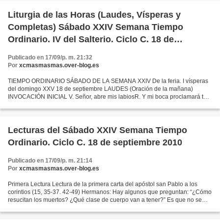
Liturgia de las Horas (Laudes, Vísperas y
Completas) Sábado XXIV Semana Tiempo
Ordinario. IV del Salterio. Ciclo C. 18 de
septiembre 2010
Publicado en 17/09/p. m. 21:32
Por
xcmasmasmas.over-blog.es
TIEMPO ORDINARIO SÁBADO DE LA SEMANA XXIV De la feria. I vísperas
del domingo XXV 18 de septiembre LAUDES (Oración de la mañana)
INVOCACIÓN INICIAL V. Señor, abre mis labiosR. Y mi boca proclamará tu
alabanza. INVITATORIO Ant. Escuchemos la voz del Señor...
Lecturas del Sábado XXIV Semana Tiempo
Ordinario. Ciclo C. 18 de septiembre 2010
Publicado en 17/09/p. m. 21:14
Por
xcmasmasmas.over-blog.es
Primera Lectura Lectura de la primera carta del apóstol san Pablo a los
corintios (15, 35-37. 42-49) Hermanos: Hay algunos que preguntan: “¿Cómo
resucitan los muertos? ¿Qué clase de cuerpo van a tener?” Es que no se
han puesto a pensar que el grano que...