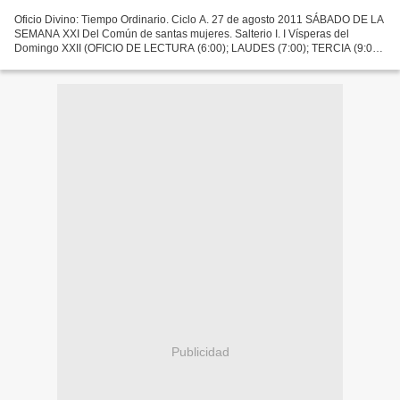
Oficio Divino: Tiempo Ordinario. Ciclo A. 27 de agosto 2011 SÁBADO DE LA
SEMANA XXI Del Común de santas mujeres. Salterio I. I Vísperas del
Domingo XXII (OFICIO DE LECTURA (6:00); LAUDES (7:00); TERCIA (9:00);
SEXTA (12:00); NONA (15:00); VISPERAS (19:00);...
Publicidad