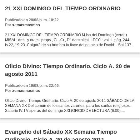
21 XXI DOMINGO DEL TIEMPO ORDINARIO
Publicado en 20/08/p. m. 18:22
Por
xcmasmasmas
21 XXI DOMINGO DEL TIEMPO ORDINARIO M isa del Domingo (verde).
MISAL: ants. y oracs. props., Gl., Cr., Pf. dominical. LECC.: vol. I , pág. 244. -
Is 22, 19-23. Colgaré de su hombro la llave del palacio de David. - Sal 137.
R. Señor, tu misericordia es...
Oficio Divino: Tiempo Ordinario. Ciclo A. 20 de
agosto 2011
Publicado en 19/08/p. m. 22:46
Por
xcmasmasmas
Oficio Divino: Tiempo Ordinario. Ciclo A. 20 de agosto 2011 SÁBADO DE LA
SEMANA XX Del común de los santos varones: para los santos religiosos.
Salterio IV. I Vísperas del domingo XXI (OFICIO DE LECTURA (6:00);
LAUDES (7:00); TERCIA (9:00); SEXTA (12:00);...
Evangelio del Sábado XX Semana Tiempo
Ordinario. Ciclo A. 20 de agosto 2011