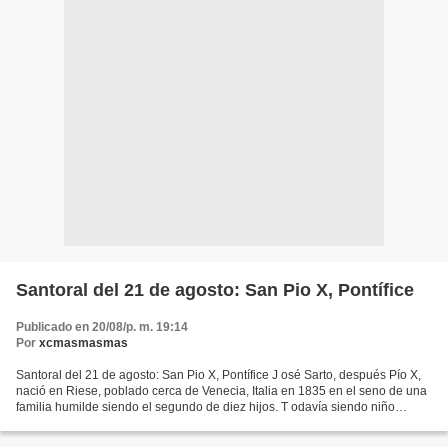
Santoral del 21 de agosto: San Pio X, Pontífice
Publicado en 20/08/p. m. 19:14
Por
xcmasmasmas
Santoral del 21 de agosto: San Pio X, Pontífice J osé Sarto, después Pío X,
nació en Riese, poblado cerca de Venecia, Italia en 1835 en el seno de una
familia humilde siendo el segundo de diez hijos. T odavía siendo niño
perdió a su padre por lo que pensó...