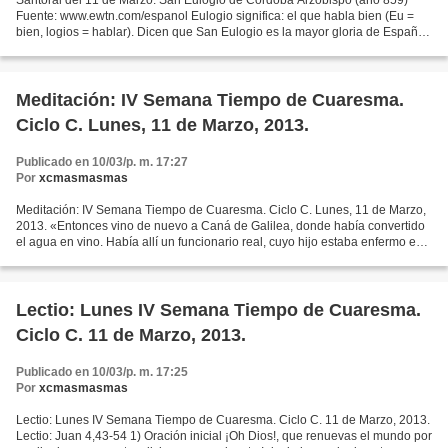
Santoral del 11 de Marzo: San Eulogio de Córdoba Arzobispo (año 859)
Fuente: www.ewtn.com/espanol Eulogio significa: el que habla bien (Eu =
bien, logios = hablar). Dicen que San Eulogio es la mayor gloria de España
en el siglo noveno. Vivió en la ciudad...
Meditación: IV Semana Tiempo de Cuaresma.
Ciclo C. Lunes, 11 de Marzo, 2013.
Publicado en 10/03/p. m. 17:27
Por
xcmasmasmas
Meditación: IV Semana Tiempo de Cuaresma. Ciclo C. Lunes, 11 de Marzo,
2013. «Entonces vino de nuevo a Caná de Galilea, donde había convertido
el agua en vino. Había allí un funcionario real, cuyo hijo estaba enfermo en
Cafarnaún, el cual, al oír que...
Lectio: Lunes IV Semana Tiempo de Cuaresma.
Ciclo C. 11 de Marzo, 2013.
Publicado en 10/03/p. m. 17:25
Por
xcmasmasmas
Lectio: Lunes IV Semana Tiempo de Cuaresma. Ciclo C. 11 de Marzo, 2013.
Lectio: Juan 4,43-54 1) Oración inicial ¡Oh Dios!, que renuevas el mundo por