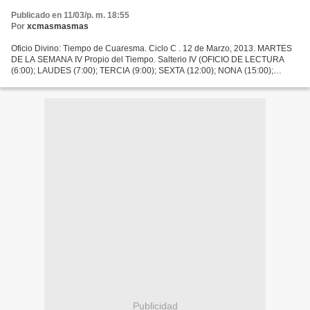
Publicado en 11/03/p. m. 18:55
Por
xcmasmasmas
Oficio Divino: Tiempo de Cuaresma. Ciclo C . 12 de Marzo, 2013. MARTES
DE LA SEMANA IV Propio del Tiempo. Salterio IV (OFICIO DE LECTURA
(6:00); LAUDES (7:00); TERCIA (9:00); SEXTA (12:00); NONA (15:00);
VISPERAS (19:00); COMPLETAS (22:00) (Estas horas...
Publicidad