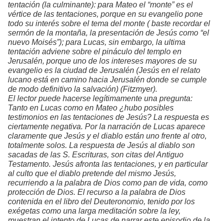
tentación (la culminante): para Mateo el “monte” es el
vértice de las tentaciones, porque en su evangelio pone
todo su interés sobre el tema del monte ( baste recordar el
sermón de la montaña, la presentación de Jesús como “el
nuevo Moisés”); para Lucas, sin embargo, la ultima
tentación adviene sobre el pináculo del templo en
Jerusalén, porque uno de los intereses mayores de su
evangelio es la ciudad de Jerusalén (Jesús en el relato
lucano está en camino hacia Jerusalén donde se cumple
de modo definitivo la salvación) (Fitzmyer).
El lector puede hacerse legítimamente una pregunta:
Tanto en Lucas como en Mateo ¿hubo posibles
testimonios en las tentaciones de Jesús? La respuesta es
ciertamente negativa. Por la narración de Lucas aparece
claramente que Jesús y el diablo están uno frente al otro,
totalmente solos. La respuesta de Jesús al diablo son
sacadas de las S. Escrituras, son citas del Antiguo
Testamento. Jesús afronta las tentaciones, y en particular
al culto que el diablo pretende del mismo Jesús,
recurriendo a la palabra de Dios como pan de vida, como
protección de Dios. El recurso a la palabra de Dios
contenida en el libro del Deuteronomio, tenido por los
exégetas como una larga meditación sobre la ley,
muestran el intento de Lucas de narrar este episodio de la