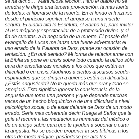
se ha dicho…” Maravillosa lección. Pero el diablo no se
arredra y le dirige una tercera provocación, la más fuerte
de todas: el liberarse de la muerte. En el fondo el lanzarse
desde el pináculo significa el arrojarse a una muerte
segura. El diablo cita la Escritura, el Salmo 91, para invitar
al uso mágico y espectacular de a protección divina, y al
fin de cuentas, a la negación de la muerte. El pasaje del
evangelio de Lucas me lanza una fuerte advertencia: el
uso errado de la Palabra de Dios, puede ser ocasión de
tentación. ¿En qué sentido? Mi forma de relacionarme con
la Biblia se pone en crisis sobre todo cuando la utilizo sólo
para dar enseñanzas morales a los otros que están en
dificultad o en crisis. Aludimos a ciertos discursos seudo-
espirituales que se dirigen a quienes están en dificultad:
¿Estás angustiado? No te queda más que orar y todo se
arreglará. Esto significa ignorar la consistencia de la
angustia que toma una persona y que depende muchas
veces de un hecho bioquímico o de una dificultad a nivel
psicológico social, o de estar delante de Dios de un modo
errado. Sería mas coherente decir: Ruega al Señor que te
guíe al recurrir a las mediaciones humanas del médico o
de un amigo sabio para que te ayuden a soportar o curar
la angustia. No se pueden proponer frases bíblicas a los
otros de modo mágico, pasándose por alto las