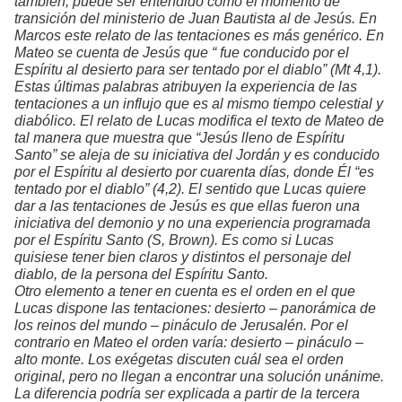
también, puede ser entendido como el momento de
transición del ministerio de Juan Bautista al de Jesús. En
Marcos este relato de las tentaciones es más genérico. En
Mateo se cuenta de Jesús que “ fue conducido por el
Espíritu al desierto para ser tentado por el diablo” (Mt 4,1).
Estas últimas palabras atribuyen la experiencia de las
tentaciones a un influjo que es al mismo tiempo celestial y
diabólico. El relato de Lucas modifica el texto de Mateo de
tal manera que muestra que “Jesús lleno de Espíritu
Santo” se aleja de su iniciativa del Jordán y es conducido
por el Espíritu al desierto por cuarenta días, donde Él “es
tentado por el diablo” (4,2). El sentido que Lucas quiere
dar a las tentaciones de Jesús es que ellas fueron una
iniciativa del demonio y no una experiencia programada
por el Espíritu Santo (S, Brown). Es como si Lucas
quisiese tener bien claros y distintos el personaje del
diablo, de la persona del Espíritu Santo.
Otro elemento a tener en cuenta es el orden en el que
Lucas dispone las tentaciones:
desierto – panorámica de
los reinos del mundo – pináculo de Jerusalén.
Por el
contrario en Mateo el orden varía:
desierto – pináculo –
alto monte.
Los exégetas discuten cuál sea el orden
original, pero no llegan a encontrar una solución unánime.
La diferencia podría ser explicada a partir de la tercera