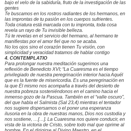
bajo el velo de la sabiduría, fruto de la investigación de las
gentes
Te buscamos en los rostros radiantes de los hermanos, en
las improntas de tu pasión en los cuerpos sufrientes.
Toda criatura está marcada con tu impronta, toda cosa
revela un rayo de Tu invisible belleza.
Tú te revelas en el servicio del hermano, al hermano te
manifiestas por el amor fiel que no se acaba.
No los ojos sino el corazón tienen Tu visión, con
simplicidad y veracidad tratamos de hablar contigo
4. CONTEMPLATIO
Para prolongar nuestra meditación sugerimos una
reflexión de Benedicto XVI; “La Cuaresma es el tiempo
privilegiado de nuestra peregrinación interior hacia Aquél
que es la fuente de misericordia. Es una peregrinación en
la que Él mismo nos acompaña a través del desierto de
nuestra pobreza sosteniéndonos en el camino hacia el
inmenso gozo de la Pascua. También en el “valle oscuro”,
del que habla el Salmista (Sal 23,4) mientras el tentador
nos sugiere dispersarnos o el poner una esperanza
ilusoria en la obra de nuestras manos, Dios nos custodia y
nos sostiene, …[…]. La Cuaresma nos quiere conducir, en
vista de la victoria de Cristo, sobre todo mal que oprime al
hombre. En el dirigirse al Divino Maestro, en el