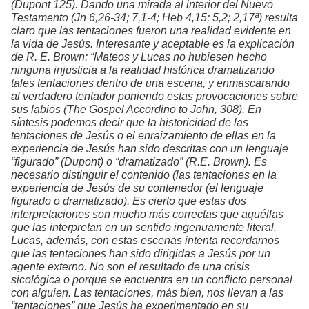
(Dupont 125). Dando una mirada al interior del Nuevo
Testamento (Jn 6,26-34; 7,1-4; Heb 4,15; 5,2; 2,17ª) resulta
claro que las tentaciones fueron una realidad evidente en
la vida de Jesús. Interesante y aceptable es la explicación
de R. E. Brown: “Mateos y Lucas no hubiesen hecho
ninguna injusticia a la realidad histórica dramatizando
tales tentaciones dentro de una escena, y enmascarando
al verdadero tentador poniendo estas provocaciones sobre
sus labios (The Gospel Accordino to John, 308). En
síntesis podemos decir que la historicidad de las
tentaciones de Jesús o el enraizamiento de ellas en la
experiencia de Jesús han sido descritas con un lenguaje
“figurado” (Dupont) o “dramatizado” (R.E. Brown). Es
necesario distinguir el contenido (las tentaciones en la
experiencia de Jesús de su contenedor (el lenguaje
figurado o dramatizado). Es cierto que estas dos
interpretaciones son mucho más correctas que aquéllas
que las interpretan en un sentido ingenuamente literal.
Lucas, además, con estas escenas intenta recordarnos
que las tentaciones han sido dirigidas a Jesús por un
agente externo. No son el resultado de una crisis
sicológica o porque se encuentra en un conflicto personal
con alguien. Las tentaciones, más bien, nos llevan a las
“tentaciones” que Jesús ha experimentado en su