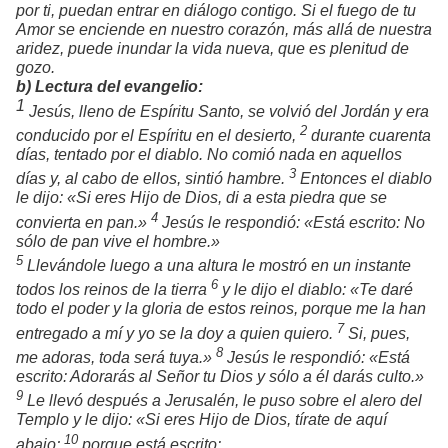
por ti, puedan entrar en diálogo contigo. Si el fuego de tu
Amor se enciende en nuestro corazón, más allá de nuestra
aridez, puede inundar la vida nueva, que es plenitud de
gozo.
b) Lectura del evangelio:
1
Jesús, lleno de Espíritu Santo, se volvió del Jordán y era
2
conducido por el Espíritu en el desierto,
durante cuarenta
días, tentado por el diablo. No comió nada en aquellos
3
días y, al cabo de ellos, sintió hambre.
Entonces el diablo
le dijo: «Si eres Hijo de Dios, di a esta piedra que se
4
convierta en pan.»
Jesús le respondió: «Está escrito:
No
sólo de pan vive el hombre.
»
5
Llevándole luego a una altura le mostró en un instante
6
todos los reinos de la tierra
y le dijo el diablo: «Te daré
todo el poder y la gloria de estos reinos, porque me la han
7
entregado a mí y yo se la doy a quien quiero.
Si, pues,
8
me adoras, toda será tuya.»
Jesús le respondió: «Está
escrito:
Adorarás al Señor tu Dios y sólo a él darás culto.
»
9
Le llevó después a Jerusalén, le puso sobre el alero del
Templo y le dijo: «Si eres Hijo de Dios, tírate de aquí
10
abajo;
porque está escrito: