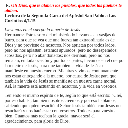
R.
Oh Dios, que te alaben los pueblos, que todos los pueblos te
alaben.
Lectura de la Segunda Carta del Apóstol San Pablo a Los
Corintios 4,7-15
Llevamos en el cuerpo la muerte de Jesús
Hermanos: Este tesoro del ministerio lo llevamos en vasijas de
barro, para que se vea que una fuerza tan extraordinaria es de
Dios y no proviene de nosotros. Nos aprietan por todos lados,
pero no nos aplastan; estamos apurados, pero no desesperados;
acosados, pero no abandonados; nos derriban, pero no nos
rematan; en toda ocasión y por todas partes, llevamos en el cuerpo
la muerte de Jesús, para que también la vida de Jesús se
manifieste en nuestro cuerpo. Mientras vivimos, continuamente
nos están entregando a la muerte, por causa de Jesús; para que
también la vida de Jesús se manifieste en nuestra carne mortal.
Así, la muerte está actuando en nosotros, y la vida en vosotros.
Teniendo el mismo espíritu de fe, según lo que está escrito: "Creí,
por eso hablé", también nosotros creemos y por eso hablamos;
sabiendo que quien resucitó al Señor Jesús también con Jesús nos
resucitará y nos hará estar con vosotros. Todo es para vuestro
bien. Cuantos más reciban la gracia, mayor será el
agradecimiento, para gloria de Dios.