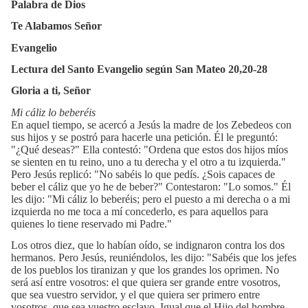
Palabra de Dios
Te Alabamos Señor
Evangelio
Lectura del Santo Evangelio según San Mateo 20,20-28
Gloria a ti, Señor
Mi cáliz lo beberéis
En aquel tiempo, se acercó a Jesús la madre de los Zebedeos con
sus hijos y se postró para hacerle una petición. Él le preguntó:
"¿Qué deseas?" Ella contestó: "Ordena que estos dos hijos míos
se sienten en tu reino, uno a tu derecha y el otro a tu izquierda."
Pero Jesús replicó: "No sabéis lo que pedís. ¿Sois capaces de
beber el cáliz que yo he de beber?" Contestaron: "Lo somos." Él
les dijo: "Mi cáliz lo beberéis; pero el puesto a mi derecha o a mi
izquierda no me toca a mí concederlo, es para aquellos para
quienes lo tiene reservado mi Padre."
Los otros diez, que lo habían oído, se indignaron contra los dos
hermanos. Pero Jesús, reuniéndolos, les dijo: "Sabéis que los jefes
de los pueblos los tiranizan y que los grandes los oprimen. No
será así entre vosotros: el que quiera ser grande entre vosotros,
que sea vuestro servidor, y el que quiera ser primero entre
vosotros, que sea vuestro esclavo. Igual que el Hijo del hombre