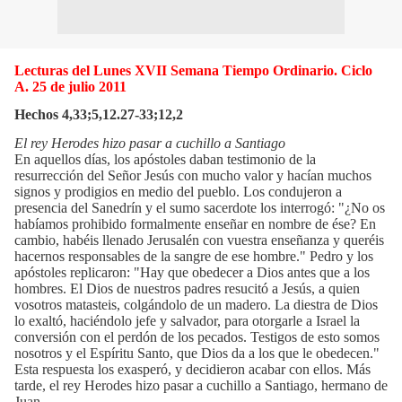
Lecturas del Lunes XVII Semana Tiempo Ordinario. Ciclo
A. 25 de julio 2011
Hechos 4,33;5,12.27-33;12,2
El rey Herodes hizo pasar a cuchillo a Santiago
En aquellos días, los apóstoles daban testimonio de la
resurrección del Señor Jesús con mucho valor y hacían muchos
signos y prodigios en medio del pueblo. Los condujeron a
presencia del Sanedrín y el sumo sacerdote los interrogó: "¿No os
habíamos prohibido formalmente enseñar en nombre de ése? En
cambio, habéis llenado Jerusalén con vuestra enseñanza y queréis
hacernos responsables de la sangre de ese hombre." Pedro y los
apóstoles replicaron: "Hay que obedecer a Dios antes que a los
hombres. El Dios de nuestros padres resucitó a Jesús, a quien
vosotros matasteis, colgándolo de un madero. La diestra de Dios
lo exaltó, haciéndolo jefe y salvador, para otorgarle a Israel la
conversión con el perdón de los pecados. Testigos de esto somos
nosotros y el Espíritu Santo, que Dios da a los que le obedecen."
Esta respuesta los exasperó, y decidieron acabar con ellos. Más
tarde, el rey Herodes hizo pasar a cuchillo a Santiago, hermano de
Juan.