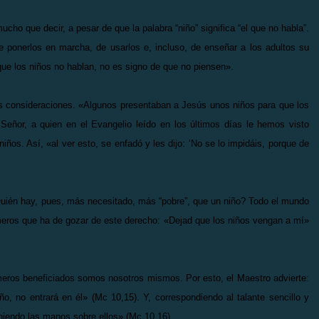
cho que decir, a pesar de que la palabra “niño” significa “el que no habla”.
 ponerlos en marcha, de usarlos e, incluso, de enseñar a los adultos su
e que los niños no hablan, no es signo de que no piensen».
s consideraciones. «Algunos presentaban a Jesús unos niños para que los
 Señor, a quien en el Evangelio leído en los últimos días le hemos visto
ños. Así, «al ver esto, se enfadó y les dijo: ‘No se lo impidáis, porque de
uién hay, pues, más necesitado, más “pobre”, que un niño? Todo el mundo
imeros que ha de gozar de este derecho: «Dejad que los niños vengan a mí»
meros beneficiados somos nosotros mismos. Por esto, el Maestro advierte:
, no entrará en él» (Mc 10,15). Y, correspondiendo al talante sencillo y
poniendo las manos sobre ellos» (Mc 10,16).