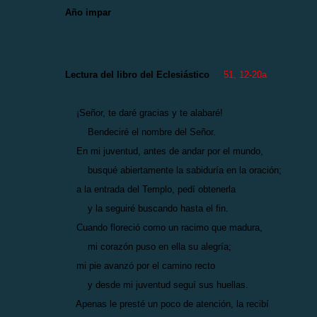
Año impar
Lectura del libro del Eclesiástico
51, 12-20a
¡Señor, te daré gracias y te alabaré!
Bendeciré el nombre del Señor.
En mi juventud, antes de andar por el mundo,
busqué abiertamente la sabiduría en la oración;
a la entrada del Templo, pedí obtenerla
y la seguiré buscando hasta el fin.
Cuando floreció como un racimo que madura,
mi corazón puso en ella su alegría;
mi pie avanzó por el camino recto
y desde mi juventud seguí sus huellas.
Apenas le presté un poco de atención, la recibí