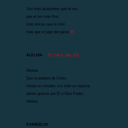
Son más atrayentes que el oro,
que el oro más fino;
más dulces que la miel,
más que el jugo del panal.
R.
ALELUIA
Cf. Col 3, 16a. 17c
Aleluia.
Que la palabra de Cristo
resida en ustedes con toda su riqueza;
dando gracias por Él a Dios Padre.
Aleluia.
EVANGELIO