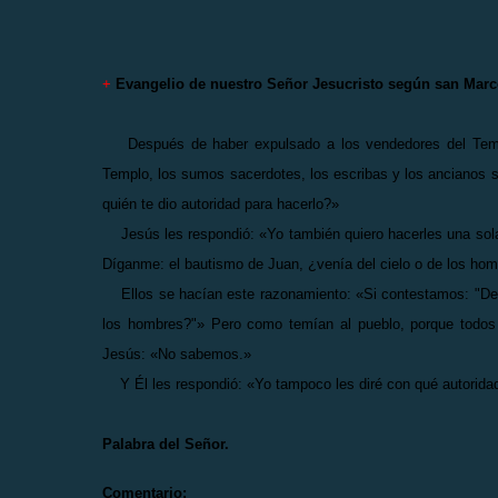
+
Evangelio de nuestro Señor Jesucristo según san Mar
Después de haber expulsado a los vendedores del Templo
Templo, los sumos sacerdotes, los escribas y los ancianos s
quién te dio autoridad para hacerlo?»
Jesús les respondió: «Yo también quiero hacerles una sola 
Díganme: el bautismo de Juan, ¿venía del cielo o de los ho
Ellos se hacían este razonamiento: «Si contestamos: "Del c
los hombres?"» Pero como temían al pueblo, porque todos 
Jesús: «No sabemos.»
Y Él les respondió: «Yo tampoco les diré con qué autorida
Palabra del Señor.
Comentario: