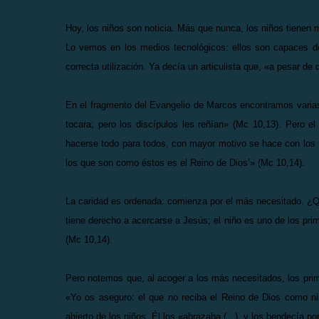
Hoy, los niños son noticia. Más que nunca, los niños tienen mu
Lo vemos en los medios tecnológicos: ellos son capaces de
correcta utilización. Ya decía un articulista que, «a pesar d
En el fragmento del Evangelio de Marcos encontramos varia
tocara; pero los discípulos les reñían» (Mc 10,13). Pero el
hacerse todo para todos, con mayor motivo se hace con los ni
los que son como éstos es el Reino de Dios’» (Mc 10,14).
La caridad es ordenada: comienza por el más necesitado. ¿Q
tiene derecho a acercarse a Jesús; el niño es uno de los pr
(Mc 10,14).
Pero notemos que, al acoger a los más necesitados, los pri
«Yo os aseguro: el que no reciba el Reino de Dios como niño
abierto de los niños, Él los «abrazaba (...), y los bendecía 