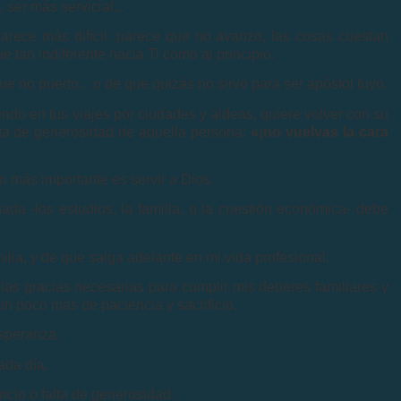
 ser más servicial...
parece más difícil: parece que no avanzo, las cosas cuestan
e tan indiferente hacia Ti como al principio.
ue no puedo... o de que quizás no sirvo para ser apóstol tuyo.
ndo en tus viajes por ciudades y aldeas, quiere volver con su
falta de generosidad de aquella persona:
«¡no vuelvas la cara
n más importante es servir a Dios.
ada -los estudios, la familia, o la cuestión económica- debe
ilia, y de que salga adelante en mi vida profesional.
as gracias necesarias para cumplir mis deberes familiares y
n poco más de paciencia y sacrificio.
speranza.
ada día.
cio o falta de generosidad.