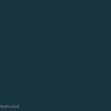
on Dios” de Pablo Cardona. Tiempo ordinario. Ediciones
Publicidad