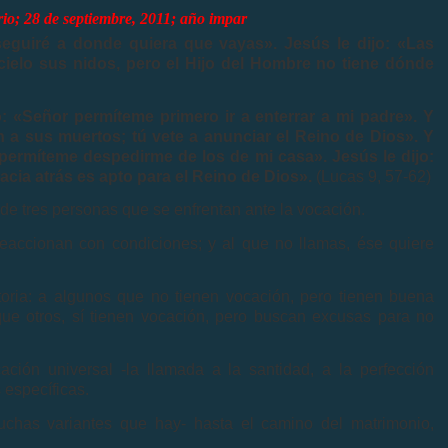
io; 28 de septiembre, 2011; año impar
seguiré a donde quiera que vayas». Jesús le dijo: «Las
 cielo sus nidos, pero el Hijo del Hombre no tiene dónde
ó: «Señor permíteme primero ir a enterrar a mi padre». Y
n a sus muertos; tú vete a anunciar el Reino de Dios». Y
o permíteme despedirme de los de mi casa». Jesús le dijo:
cia atrás es apto para el Reino de Dios».
(Lucas 9, 57-62)
de tres personas que se enfrentan ante la vocación.
eaccionan con condiciones; y al que no llamas, ése quiere
oria: a algunos que no tienen vocación, pero tienen buena
que otros, sí tienen vocación, pero buscan excusas para no
ón universal -la llamada a la santidad, a la perfección
 específicas.
uchas variantes que hay- hasta el camino del matrimonio,