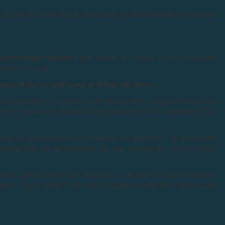
los oídos a tu llamada, que busque sinceramente tu voluntad,
 primero permíteme»
que acabe la carrera, o que encuentre
n poco, o que...
cia atrás es apto para el Reino de Dios».
el Evangelio, no quiere que interpongan ninguna excusa de
eme y deja a los muertos que entierren a sus muertos»
(San
o las vacilaciones, los titubeos, los temores. -Te preocupan
y, sobre todo, el pensamiento de que no puedes, de que quizá
es -¡tentaciones del diablo o de tu falta de generosidad!-:
rdos. Ya lo predicó de modo tajante el Maestro hace veinte