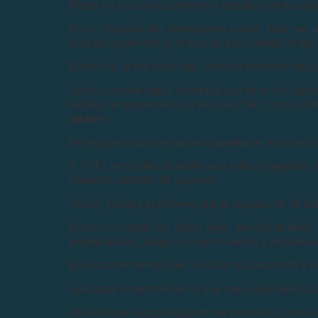
Rezar un poco más, ofrecer el estudio o el trabajo,
Pero, después del entusiasmo inicial, todo me 
más de lo previsto, y el mundo a mi alrededor sigu
Entonces, si me descuido, viene la tentación de q
Jesús, cuando aquel discípulo que te venia siguie
familia, le respondes -tal vez con dolor, por la 
atrás!»
No es que la familia no sea importante; es que aú
Y si Tú me pides abandonarlo todo y seguirte, n
hacerme cambiar de parecer.
Jesús, Tú eres el primero que te ocupas de mi fam
Por eso, cuando me pides algo, me das también l
profesionales, aunque a veces cueste y requiera u
En esos momentos, he de saber actuar con fe y e
Ayúdame a serte fiel en lo que me vas pidiendo c
Te pido que nunca te abandone por miedo, cansan