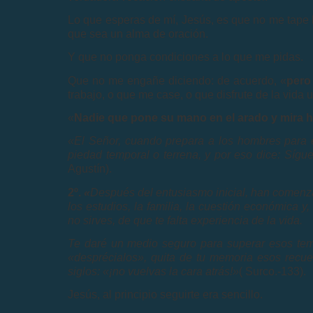
Lo que esperas de mí, Jesús, es que no me tape 
que sea un alma de oración.
Y que no ponga condiciones a lo que me pidas.
Que no me engañe diciendo: de acuerdo, «
pero
trabajo, o que me case, o que disfrute de la vida u
«
Nadie que pone su mano en el arado y mira ha
«El Señor, cuando prepara a los hombres para 
piedad temporal o terrena, y por eso dice: Sígu
Agustín).
2º.
«
Después del entusiasmo inicial, han comenzad
los estudios, la familia, la cuestión económica 
no sirves, de que te falta experiencia de la vida.
Te daré un medio seguro para superar esos temor
«desprécialos», quita de tu memoria esos recue
siglos: «¡no vuelvas la cara atrás!»
( Surco.-133).
Jesús, al principio seguirte era sencillo.