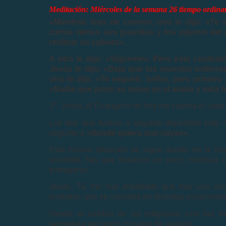
Meditación: Miércoles de la semana 26 tiempo ordinar
«Mientras iban de camino, uno le dijo: «Te 
zorras tienen sus guaridas y los pájaros del
reclinar su cabeza».
A otro le dijo: «Sígueme». Pero éste contest
Jesús le dijo: «Deja que los muertos entierre
otro le dijo: «Te seguiré, Señor, pero primer
«Nadie que pone su mano en el arado y mira ha
1º. Jesús, el Evangelio de hoy me cuenta el caso 
Los dos que llamas a seguirte dejándolo todo r
seguirte a
«donde quiera que vayas».
Esta misma situación se sigue dando en la hist
voluntad, hay que frenarlos un poco; mientras 
entregarse.
Jesús, Tú me has enseñado que hay una vocaci
cristiana- que se concreta en distintas vocaciones
Desde el camino de los religiosos -con las m
verdadera vocación cristiana de apóstol.