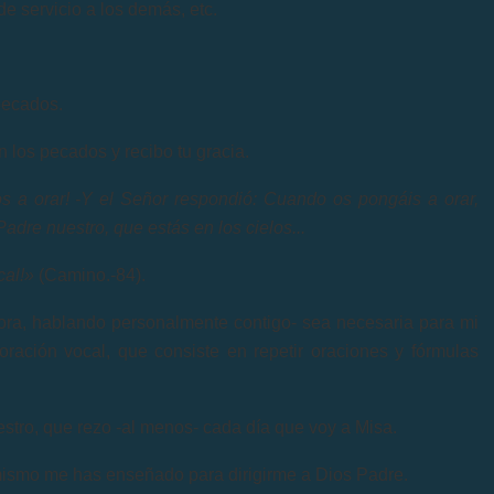
de servicio a los demás, etc.
pecados.
 los pecados y recibo tu gracia.
 a orar! -Y el Señor respondió: Cuando os pongáis a orar,
-Padre nuestro, que estás en los cielos...
cal!»
(Camino.-84).
ora, hablando personalmente contigo- sea necesaria para mi
oración vocal, que consiste en repetir oraciones y fórmulas
uestro, que rezo -al menos- cada día que voy a Misa.
mismo me has enseñado para dirigirme a Dios Padre.