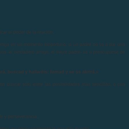
ar el poder de la oración.
enga en un momento inoportuno; si un padre no va a dar una
Dios -el verdadero amigo, el mejor padre- va a preocuparse de
rá, buscad y hallaréis; llamad y se os abrirá.»
on buscar sólo entre las posibilidades más sencillas, o con
e y perseverancia.
nga, no necesariamente lo que más te pida.