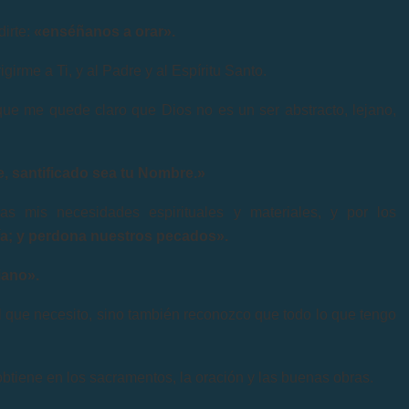
dirte:
«enséñanos a orar».
girme a Ti, y al Padre y al Espíritu Santo.
que me quede claro que Dios no es un ser abstracto, lejano,
, santificado sea tu Nombre.»
s mis necesidades espirituales y materiales, y por los
ía; y perdona nuestros pecados».
iano».
al que necesito, sino también reconozco que todo lo que tengo
obtiene en los sacramentos, la oración y las buenas obras.