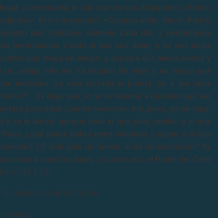
gar, al terminarla, le dijo uno de sus discípulos: «Señor,
ípulos». El les respondió: «Cuando oréis, decid: Padre,
 nuestro pan cotidiano dánosle cada día; y perdónanos
ros perdonamos a todo el que nos debe; y no nos dejes
vosotros que tenga un amigo, y acuda a él a media noche y
ue un amigo mío me ha llegado de viaje y no tengo qué
 me molestes, ya está cerrada la puerta; yo y los míos
elos?". Os digo que, si no se levanta a dárselos por ser
ntará para darle cuanto necesite». Así, pues, yo os digo:
 y se le abrirá; porque todo el que pide, recibe; y el que
. Pues, ¿qué padre habrá entre vosotros a quien si el hijo
erpiente? ¿O si le pide un huevo, le dé un escorpión? Si,
as cosas a vuestros hijos, ¿cuánto más el Padre del Cielo
Lucas 11,1-13)
a importancia de la oración.
n a rezar.