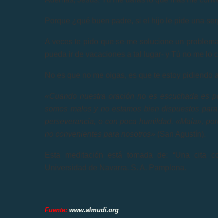
Porque ¿qué buen padre, si el hijo le pide una ser
A veces te pido que se me solucione un problema
pueda ir de vacaciones a tal lugar- y Tú no me lo
No es que no me oigas, es que te estoy pidiendo
«Cuando nuestra oración no es escuchada es po
somos malos y no estamos bien dispuestos para 
perseverancia, o con poca humildad. «Mala», por
no convenientes para nosotros»
(San Agustín).
Esta meditación está tomada de: “Una cita c
Universidad de Navarra. S. A. Pamplona.
Fuente:
www.almudi.org