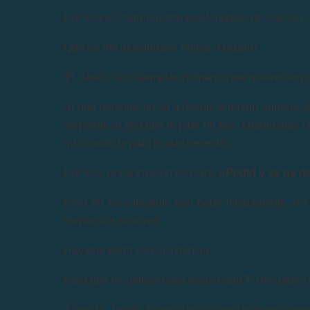
Por eso el Padrenuestro es el modelo de oración.
Que no me acostumbre nunca a rezarlo.
3º.
Jesús, con ejemplos humanos me quieres explic
Si una persona no va a desoír al amigo aunque v
serpiente al hijo que le pide un pez; cuánto más 
mí cuando le pido lo que necesito.
Por eso, la conclusión es clara:
«Pedid y se os da
Pero no es suficiente con pedir tímidamente, o c
llamar una sola vez.
Hay que pedir con insistencia.
Para que mi petición sea escuchada Tú me pides f
Además, Jesús, Tú me darás lo que más me conve