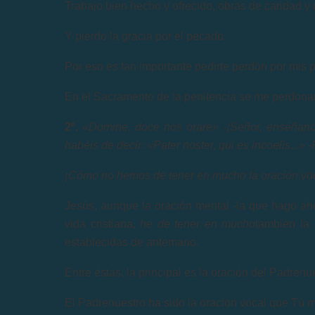
Trabajo bien hecho y ofrecido, obras de caridad y 
Y pierdo la gracia por el pecado.
Por eso es tan importante pedirte perdón por mis 
En el Sacramento de la penitencia se me perdonan
2º.
«Domine, doce nos orare» -¡Señor, enséñanos
habéis de decir: «Pater noster, qui es incoelis...» 
¡Cómo no hemos de tener en mucho la oración vo
Jesús, aunque la oración mental -la que hago ah
vida cristiana,
he de tener en mucho
también la 
establecidas de antemano.
Entre éstas, la principal es la oración del Padren
El Padrenuestro ha sido la oración vocal que Tú 