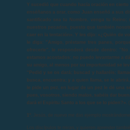
Y sucedió que cuando hacía oración en cierto lu
enséñanos a orar, como Juan enseñó a sus disc
santificado sea tu Nombre, venga tu Reino;
nuestros pecados, puesto que también nosot
caer en la tentación». Y les dijo: «¿Quién de 
le diga: "Amigo, préstame tres panes, porq
ofrecerle", le responderá desde dentro: "No
estamos acostados; no puedo levantarme a dárt
su amigo, al menos por su importunidad se leva
“Pedid y se os dará; buscad y hallaréis; llamad
busca, encuentra; y a quien llama, se le abrirá
le pide un pez, en lugar de un pez le dé una s
pues, vosotros, siendo malos, sabéis dar buen
dará el Espíritu Santo a los que se lo piden?».
(
1º.
Jesús, de nuevo me das ejemplo mostrándome l
Los discípulos te miran, y quieren aprender tambié