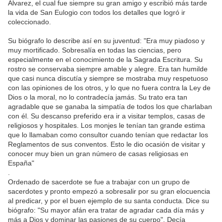
Álvarez, el cual fue siempre su gran amigo y escribió más tarde
la vida de San Eulogio con todos los detalles que logró ir
coleccionado.
Su biógrafo lo describe así en su juventud: "Era muy piadoso y
muy mortificado. Sobresalía en todas las ciencias, pero
especialmente en el conocimiento de la Sagrada Escritura. Su
rostro se conservaba siempre amable y alegre. Era tan humilde
que casi nunca discutía y siempre se mostraba muy respetuoso
con las opiniones de los otros, y lo que no fuera contra la Ley de
Dios o la moral, no lo contradecía jamás. Su trato era tan
agradable que se ganaba la simpatía de todos los que charlaban
con él. Su descanso preferido era ir a visitar templos, casas de
religiosos y hospitales. Los monjes le tenían tan grande estima
que lo llamaban como consultor cuando tenían que redactar los
Reglamentos de sus conventos. Esto le dio ocasión de visitar y
conocer muy bien un gran número de casas religiosas en
España"
.
Ordenado de sacerdote se fue a trabajar con un grupo de
sacerdotes y pronto empezó a sobresalir por su gran elocuencia
al predicar, y por el buen ejemplo de su santa conducta. Dice su
biógrafo: "Su mayor afán era tratar de agradar cada día más y
más a Dios y dominar las pasiones de su cuerpo". Decía