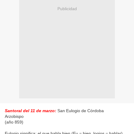
Publicidad
Santoral del 11 de marzo:
San Eulogio de Córdoba
Arzobispo
(año 859)
Eulogio significa: el que habla bien (Eu = bien, logios = hablar).