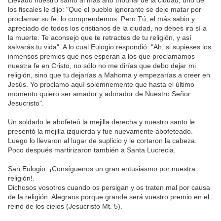
Llevado nuestro santo al más alto tribunal de la ciudad, uno de
los fiscales le dijo: "Que el pueblo ignorante se deje matar por
proclamar su fe, lo comprendemos. Pero Tú, el más sabio y
apreciado de todos los cristianos de la ciudad, no debes ira sí a
la muerte. Te aconsejo que te retractes de tu religión, y así
salvarás tu vida". A lo cual Eulogio respondió: "Ah, si supieses los
inmensos premios que nos esperan a los que proclamamos
nuestra fe en Cristo, no sólo no me dirías que debo dejar mi
religión, sino que tu dejarías a Mahoma y empezarías a creer en
Jesús. Yo proclamo aquí solemnemente que hasta el último
momento quiero ser amador y adorador de Nuestro Señor
Jesucristo".
Un soldado le abofeteó la mejilla derecha y nuestro santo le
presentó la mejilla izquierda y fue nuevamente abofeteado.
Luego lo llevaron al lugar de suplicio y le cortaron la cabeza.
Poco después martirizaron también a Santa Lucrecia.
San Eulogio: ¡Consíguenos un gran entusiasmo por nuestra
religión!.
Dichosos vosotros cuando os persigan y os traten mal por causa
de la religión. Alegraos porque grande será vuestro premio en el
reino de los cielos (Jesucristo Mt. 5).