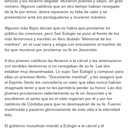
torturar y los hicieron degollar. Murieron jóvenes y viejos, en gran
número. Algunos católicos que en otro tiempo habían renegado
de la fe por temor, ahora repararon su falta de valor y se
presentaron ante los perseguidores y murieron mártires.
Algunos más flojos decían que no había que proclamar en
público las creencias, pero San Eulogio se puso al frente de los
más fervorosos y escribió un libro titulado "Memorial de los
mártires", en el cual narra y elogia con entusiasmo el martirio de
los que murieron por proclamar su fe en Jesucristo.
A dos jóvenes católicas las llevaron a la cárcel y las amenazaron
con terribles deshonras si no renegaban de su fe. Las dos
estaban muy desanimadas. Lo supo San Eulogio y compuso para
ellas un precioso librito: "Documento martirial", y les aseguró que
el Espíritu Santo les concedería un valor que ellas nunca habían
imaginado tener y que no les permitiría perder su honor. Las dos
jóvenes proclamaron valientemente su fe en Jesucristo y le
escribieron al santo que en el cielo rogarían por él y por los
católicos de Córdoba para que no desmayaran de su fe. Fueron
martirizada y pasaron gloriosamente de esta vida a la eternidad
feliz.
El gobierno musulmán mandó a Eulogio a la cárcel y él