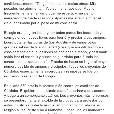
confidencialmente: "Tengo miedo a mis malas obras. Mis
pecados me atormentan. Veo su monstruosidad. Medito
frecuentemente en el juicio que me espera, y me siento
merecedor de fuertes castigos. Apenas me atrevo a mirar el
cielo, abrumado por el peso de mi conciencia".
Eulogio era un gran lector y por todas partes iba buscando y
consiguiendo nuevos libros para leer él y prestar a sus amigos.
Logró obtener las obras de San Agustín y de varios otros
grandes sabios de la antigüedad (cosa que era dificilísimo en
esos tiempos en que los libros se copiaban a mano, y casi nadie
sabía leer ni escribir) y nunca se guardaba para él solo los
conocimientos que adquiría. Trataba de hacerlos llegar al mayor
número posible de amigos y discípulos. Todos los creyentes de
Córdoba, especialmente sacerdotes y religiosos se fueron
reuniendo alrededor de Eulogio.
En el año 850 estalló la persecución contra los católicos de
Córdoba. El gobierno musulmán mandó asesinar a un sacerdote
y luego a un comerciante católico. Los creyentes más fervorosos
se presentaron ante el alcalde de la ciudad para protestar por
estas injusticias, y declarar que reconocían como jefe de su
religión a Jesucristo y no a Mahoma. Enseguida los mandaron