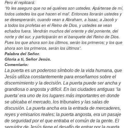
Pero él replicará:
‘Yo les aseguro que no sé quiénes son ustedes. Apártense de mí,
todos ustedes los que hacen el mal’. Entonces llorarán ustedes y
se desesperarán, cuando vean a Abraham, a Isaac, a Jacob y
a todos los profetas en el Reino de Dios, y ustedes se vean
echados fuera. Vendrán muchos del oriente y del poniente, del
norte y del sur, y participarán en el banquete del Reino de Dios.
Pues los que ahora son los últimos, serán los primeros; y los que
ahora son los primeros, serán los últimos”.
Palabra del Señor.
Gloria a ti, Señor Jesús.
Comentario:
La puerta es un poderoso símbolo de la vida humana, que
Jesús utiliza constantemente para enseñarnos sobre el
discernimiento y la decisión. La puerta puede ser ancha y
grandiosa o angosta y difícil. En las ciudades antiguas ‘la
puerta’ era uno de los lugares más importantes en donde
se ubicaba el mercado, los tribunales y las salas de
discusión. La puerta ancha era la entrada de mercaderes,
reyes y emisarios reales; la puerta angosta, era un pasaje
de seguridad por el que entraba el común de la gente. El
seguidor de Jesús tiene el desafío de entrar por la puerta