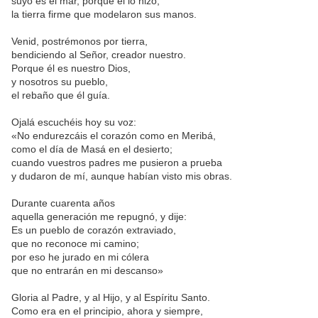
suyo es el mar, porque él lo hizo,
la tierra firme que modelaron sus manos.
Venid, postrémonos por tierra,
bendiciendo al Señor, creador nuestro.
Porque él es nuestro Dios,
y nosotros su pueblo,
el rebaño que él guía.
Ojalá escuchéis hoy su voz:
«No endurezcáis el corazón como en Meribá,
como el día de Masá en el desierto;
cuando vuestros padres me pusieron a prueba
y dudaron de mí, aunque habían visto mis obras.
Durante cuarenta años
aquella generación me repugnó, y dije:
Es un pueblo de corazón extraviado,
que no reconoce mi camino;
por eso he jurado en mi cólera
que no entrarán en mi descanso»
Gloria al Padre, y al Hijo, y al Espíritu Santo.
Como era en el principio, ahora y siempre,