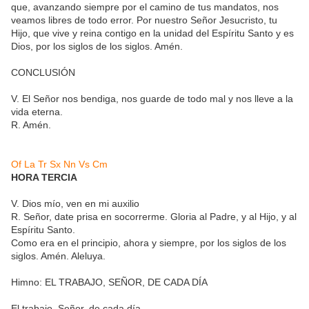
que, avanzando siempre por el camino de tus mandatos, nos
veamos libres de todo error. Por nuestro Señor Jesucristo, tu
Hijo, que vive y reina contigo en la unidad del Espíritu Santo y es
Dios, por los siglos de los siglos. Amén.
CONCLUSIÓN
V. El Señor nos bendiga, nos guarde de todo mal y nos lleve a la
vida eterna.
R. Amén.
Of
La
Tr
Sx
Nn
Vs
Cm
HORA TERCIA
V. Dios mío, ven en mi auxilio
R. Señor, date prisa en socorrerme. Gloria al Padre, y al Hijo, y al
Espíritu Santo.
Como era en el principio, ahora y siempre, por los siglos de los
siglos. Amén. Aleluya.
Himno: EL TRABAJO, SEÑOR, DE CADA DÍA
El trabajo, Señor, de cada día