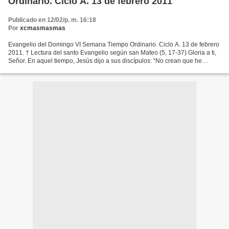
Ordinario. Ciclo A. 13 de febrero 2011
Publicado en 12/02/p. m. 16:18
Por
xcmasmasmas
Evangelio del Domingo VI Semana Tiempo Ordinario. Ciclo A. 13 de febrero
2011. † Lectura del santo Evangelio según san Mateo (5, 17-37) Gloria a ti,
Señor. En aquel tiempo, Jesús dijo a sus discípulos: “No crean que he
venido a abolir la ley o los profetas;...