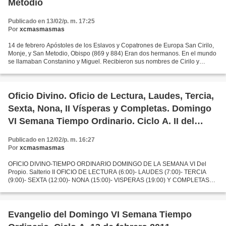
Metodio
Publicado en 13/02/p. m. 17:25
Por
xcmasmasmas
14 de febrero Apóstoles de los Eslavos y Copatrones de Europa San Cirilo,
Monje, y San Metodio, Obispo (869 y 884) Eran dos hermanos. En el mundo
se llamaban Constanino y Miguel. Recibieron sus nombres de Cirilo y
Metodio al entrar a la vida religiosa....
Oficio Divino. Oficio de Lectura, Laudes, Tercia,
Sexta, Nona, II Vísperas y Completas. Domingo
VI Semana Tiempo Ordinario. Ciclo A. II del
Salterio. 13 de febrero 2011
Publicado en 12/02/p. m. 16:27
Por
xcmasmasmas
OFICIO DIVINO-TIEMPO ORDINARIO DOMINGO DE LA SEMANA VI Del
Propio. Salterio II OFICIO DE LECTURA (6:00)- LAUDES (7:00)- TERCIA
(9:00)- SEXTA (12:00)- NONA (15:00)- VISPERAS (19:00) Y COMPLETAS
(22:00) 13 de febrero 2011. OFICIO DE LECTURA Si el Oficio...
Evangelio del Domingo VI Semana Tiempo