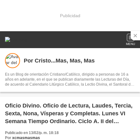
Publicidad
MENU
Por Cristo...Mas, Mas, Mas
Es un Blog de orientación Cristiano/Católico, dirigido a personas de 16 a
años en adelante, en el que se publican diariamente las Lecturas del Día,
de acuerdo al Calendario Litúrgico Católico, la Lectio Divina, el Santoral del
Día, la Liturgia de las Horas (Laudes, Vísperas y Completas, y otros artículos
de orientación espiritual y moral.
Oficio Divino. Oficio de Lectura, Laudes, Tercia,
Sexta, Nona, Vísperas y Completas. Lunes VI
Semana Tiempo Ordinario. Ciclo A. II del
Salterio. 14 de febrero 2011
Publicado en 13/02/p. m. 18:18
Por
xcmasmasmas