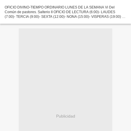
OFICIO DIVINO-TIEMPO ORDINARIO LUNES DE LA SEMANA Vi Del
Común de pastores. Salterio II OFICIO DE LECTURA (6:00)- LAUDES
(7:00)- TERCIA (9:00)- SEXTA (12:00)- NONA (15:00)- VISPERAS (19:00) Y
COMPLETAS (22:00) 14 de febrero 2011. SANTOS CIRILO, monje...
Publicidad