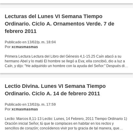
presentaron los fariseos y se pusieron a...
Lecturas del Lunes VI Semana Tiempo
Ordinario. Ciclo A. Ornamentos Verde. 7 de
febrero 2011
Publicado en 13/02/p. m. 18:04
Por
xcmasmasmas
Primera Lectura Lectura del Libro del Génesis 4,1-15.25 Caín atacó a su
hermano Abel y lo mató El hombre se llegó a Eva; ella concibió, dio a luz a
Caín, y dijo: "He adquirido un hombre con la ayuda del Señor." Después dio
a luz a Abel, el hermano. Abel...
Lectio Divina. Lunes VI Semana Tiempo
Ordinario. Ciclo A. 14 de febrero 2011
Publicado en 13/02/p. m. 17:59
Por
xcmasmasmas
Lectio: Marcos 8,11-13 Lectio: Lunes, 14 Febrero, 2011 Tiempo Ordinario 1)
Oración inicial Señor, tú que te complaces en habitar en los rectos y
sencillos de corazón; concédenos vivir por tu gracia de tal manera, que