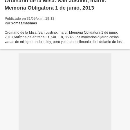
Ordinario de la Misa: San Justino, mártir.
Memoria Obligatora 1 de junio, 2013
Publicado en 31/05/p. m. 19:13
Por
xcmasmasmas
Ordinario de la Misa: San Justino, mártir. Memoria Obligatora 1 de junio,
2013 Antífona de entrada Cf. Sal 118, 85.46 Los malvados dijeron cosas
vanas de mí, ignorando tu ley; pero yo daba testimonio de ti delante de los
reyes, y no me avergonzaba. (T....