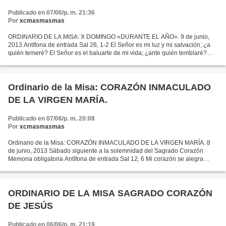
Publicado en 07/06/p. m. 21:36
Por
xcmasmasmas
ORDINARIO DE LA MISA: X DOMINGO «DURANTE EL AÑO». 9 de junio,
2013 Antífona de entrada Sal 26, 1-2 El Señor es mi luz y mi salvación; ¿a
quién temeré? El Señor es el baluarte de mi vida; ¿ante quién temblaré?
Cuando avanzan contra mí los enemigos, son...
Ordinario de la Misa: CORAZÓN INMACULADO
DE LA VIRGEN MARÍA.
Publicado en 07/06/p. m. 20:08
Por
xcmasmasmas
Ordinario de la Misa: CORAZÓN INMACULADO DE LA VIRGEN MARÍA. 8
de junio, 2013 Sábado siguiente a la solemnidad del Sagrado Corazón
Memoria obligatoria Antífona de entrada Sal 12, 6 Mi corazón se alegra
porque me salvaste; cantaré al Señor porque me ha...
ORDINARIO DE LA MISA SAGRADO CORAZÓN
DE JESÚS
Publicado en 06/06/p. m. 21:19