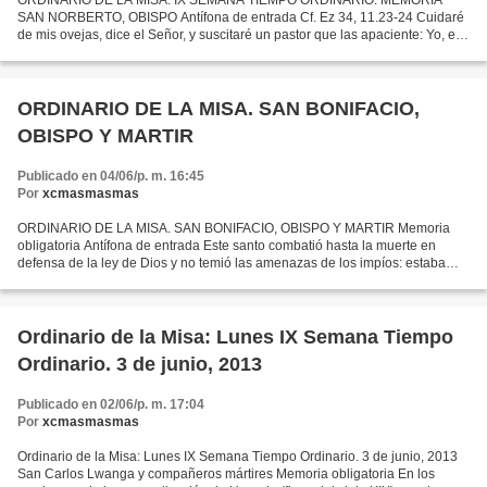
ORDINARIO DE LA MISA: IX SEMANA TIEMPO ORDINARIO. MEMORIA
SAN NORBERTO, OBISPO Antífona de entrada Cf. Ez 34, 11.23-24 Cuidaré
de mis ovejas, dice el Señor, y suscitaré un pastor que las apaciente: Yo, el
Señor, seré su Dios. (T. P . Aleluia ) . O bien:...
ORDINARIO DE LA MISA. SAN BONIFACIO,
OBISPO Y MARTIR
Publicado en 04/06/p. m. 16:45
Por
xcmasmasmas
ORDINARIO DE LA MISA. SAN BONIFACIO, OBISPO Y MARTIR Memoria
obligatoria Antífona de entrada Este santo combatió hasta la muerte en
defensa de la ley de Dios y no temió las amenazas de los impíos: estaba
arraigado sobre roca firme. O bien: Cf. Sab 10,...
Ordinario de la Misa: Lunes IX Semana Tiempo
Ordinario. 3 de junio, 2013
Publicado en 02/06/p. m. 17:04
Por
xcmasmasmas
Ordinario de la Misa: Lunes IX Semana Tiempo Ordinario. 3 de junio, 2013
San Carlos Lwanga y compañeros mártires Memoria obligatoria En los