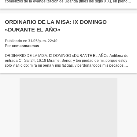
comienzos de la evangelización de Uganda (fines del siglo XIX), en pleno
corazón del África, y apenas transcurridos...
ORDINARIO DE LA MISA: IX DOMINGO
«DURANTE EL AÑO»
Publicado en 31/05/p. m. 22:40
Por
xcmasmasmas
ORDINARIO DE LA MISA: IX DOMINGO «DURANTE EL AÑO» Antífona de
entrada Cf. Sal 24, 16.18 Mírame, Señor, y ten piedad de mí, porque estoy
solo y afligido; mira mi pena y mis fatigas, y perdona todos mis pecados.
Oración colecta Dios nuestro, cuya providencia...