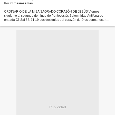
Por
xcmasmasmas
ORDINARIO DE LA MISA SAGRADO CORAZÓN DE JESÚS Viernes
siguiente al segundo domingo de Pentecostés Solemnidad Antífona de
entrada Cf. Sal 32, 11.19 Los designios del corazón de Dios permanecen
para siempre: Él salva a sus fieles de la muerte y los sustenta...
Publicidad