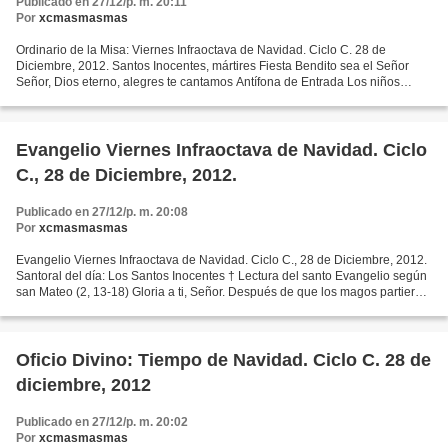
Publicado en 27/12/p. m. 20:11
Por
xcmasmasmas
Ordinario de la Misa: Viernes Infraoctava de Navidad. Ciclo C. 28 de
Diciembre, 2012. Santos Inocentes, mártires Fiesta Bendito sea el Señor
Señor, Dios eterno, alegres te cantamos Antífona de Entrada Los niños
inocentes murieron por Cristo; ahora siguen...
Evangelio Viernes Infraoctava de Navidad. Ciclo
C., 28 de Diciembre, 2012.
Publicado en 27/12/p. m. 20:08
Por
xcmasmasmas
Evangelio Viernes Infraoctava de Navidad. Ciclo C., 28 de Diciembre, 2012.
Santoral del día: Los Santos Inocentes † Lectura del santo Evangelio según
san Mateo (2, 13-18) Gloria a ti, Señor. Después de que los magos partieron
de Belén, el ángel del Señor...
Oficio Divino: Tiempo de Navidad. Ciclo C. 28 de
diciembre, 2012
Publicado en 27/12/p. m. 20:02
Por
xcmasmasmas