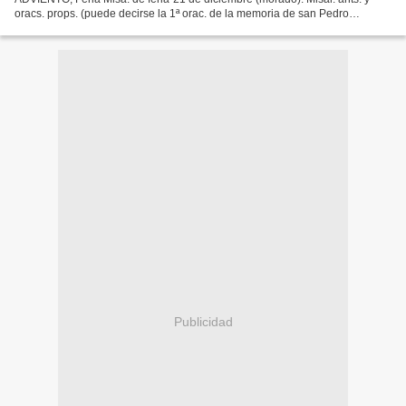
oracs. props. (puede decirse la 1ª orac. de la memoria de san Pedro
Canisio), Pf. II ó IV de Adv. Lecc.: vol. VII, lects....
Publicidad