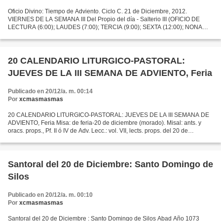
Oficio Divino: Tiempo de Adviento. Ciclo C. 21 de Diciembre, 2012.
VIERNES DE LA SEMANA III Del Propio del día - Salterio III (OFICIO DE
LECTURA (6:00); LAUDES (7:00); TERCIA (9:00); SEXTA (12:00); NONA
(15:00); VISPERAS (19:00); COMPLETAS (22:00) (Dar...
20 CALENDARIO LITURGICO-PASTORAL:
JUEVES DE LA III SEMANA DE ADVIENTO, Feria
Publicado en 20/12/a. m. 00:14
Por
xcmasmasmas
20 CALENDARIO LITURGICO-PASTORAL: JUEVES DE LA III SEMANA DE
ADVIENTO, Feria Misa: de feria-20 de diciembre (morado). Misal: ants. y
oracs. props., Pf. II ó IV de Adv. Lecc.: vol. VII, lects. props. del 20 de
diciembre: • Is 7, 10 -14. Mirad: la Virgen...
Santoral del 20 de Diciembre: Santo Domingo de
Silos
Publicado en 20/12/a. m. 00:10
Por
xcmasmasmas
Santoral del 20 de Diciembre : Santo Domingo de Silos Abad Año 1073