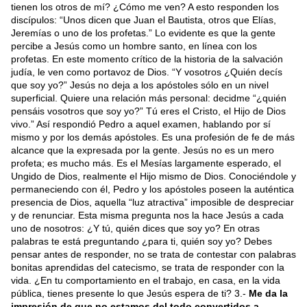
tienen los otros de mí? ¿Cómo me ven? A esto responden los
discípulos: “Unos dicen que Juan el Bautista, otros que Elías,
Jeremías o uno de los profetas.” Lo evidente es que la gente
percibe a Jesús como un hombre santo, en línea con los
profetas. En este momento crítico de la historia de la salvación
judía, le ven como portavoz de Dios. “Y vosotros ¿Quién decís
que soy yo?” Jesús no deja a los apóstoles sólo en un nivel
superficial. Quiere una relación más personal: decidme “¿quién
pensáis vosotros que soy yo?” Tú eres el Cristo, el Hijo de Dios
vivo.” Así respondió Pedro a aquel examen, hablando por sí
mismo y por los demás apóstoles. Es una profesión de fe de más
alcance que la expresada por la gente. Jesús no es un mero
profeta; es mucho más. Es el Mesías largamente esperado, el
Ungido de Dios, realmente el Hijo mismo de Dios. Conociéndole y
permaneciendo con él, Pedro y los apóstoles poseen la auténtica
presencia de Dios, aquella “luz atractiva” imposible de despreciar
y de renunciar. Esta misma pregunta nos la hace Jesús a cada
uno de nosotros: ¿Y tú, quién dices que soy yo? En otras
palabras te está preguntando ¿para ti, quién soy yo? Debes
pensar antes de responder, no se trata de contestar con palabras
bonitas aprendidas del catecismo, se trata de responder con la
vida. ¿En tu comportamiento en el trabajo, en casa, en la vida
pública, tienes presente lo que Jesús espera de ti? 3.-
Me da la
impresión de que no estamos del todo convertidos a