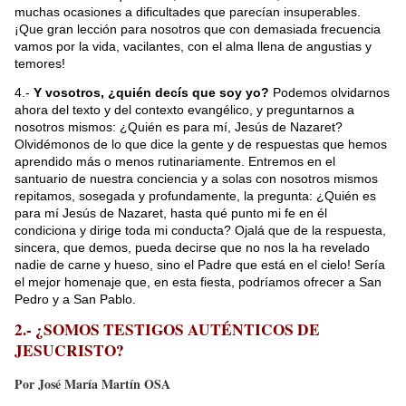
muchas ocasiones a dificultades que parecían insuperables.
¡Que gran lección para nosotros que con demasiada frecuencia
vamos por la vida, vacilantes, con el alma llena de angustias y
temores!
4.-
Y vosotros, ¿quién decís que soy yo?
Podemos olvidarnos
ahora del texto y del contexto evangélico, y preguntarnos a
nosotros mismos: ¿Quién es para mí, Jesús de Nazaret?
Olvidémonos de lo que dice la gente y de respuestas que hemos
aprendido más o menos rutinariamente. Entremos en el
santuario de nuestra conciencia y a solas con nosotros mismos
repitamos, sosegada y profundamente, la pregunta: ¿Quién es
para mí Jesús de Nazaret, hasta qué punto mi fe en él
condiciona y dirige toda mi conducta? Ojalá que de la respuesta,
sincera, que demos, pueda decirse que no nos la ha revelado
nadie de carne y hueso, sino el Padre que está en el cielo! Sería
el mejor homenaje que, en esta fiesta, podríamos ofrecer a San
Pedro y a San Pablo.
2.- ¿SOMOS TESTIGOS AUTÉNTICOS DE
JESUCRISTO?
Por José María Martín OSA