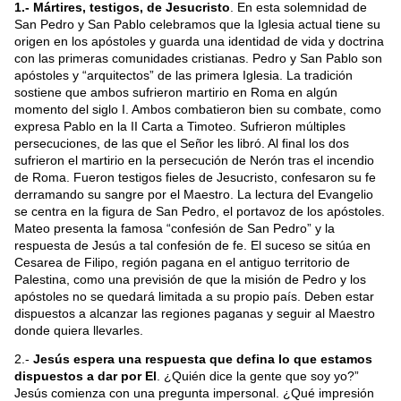
1.- Mártires, testigos, de Jesucristo
. En esta solemnidad de
San Pedro y San Pablo celebramos que la Iglesia actual tiene su
origen en los apóstoles y guarda una identidad de vida y doctrina
con las primeras comunidades cristianas. Pedro y San Pablo son
apóstoles y “arquitectos” de las primera Iglesia. La tradición
sostiene que ambos sufrieron martirio en Roma en algún
momento del siglo I. Ambos combatieron bien su combate, como
expresa Pablo en la II Carta a Timoteo. Sufrieron múltiples
persecuciones, de las que el Señor les libró. Al final los dos
sufrieron el martirio en la persecución de Nerón tras el incendio
de Roma. Fueron testigos fieles de Jesucristo, confesaron su fe
derramando su sangre por el Maestro. La lectura del Evangelio
se centra en la figura de San Pedro, el portavoz de los apóstoles.
Mateo presenta la famosa “confesión de San Pedro” y la
respuesta de Jesús a tal confesión de fe. El suceso se sitúa en
Cesarea de Filipo, región pagana en el antiguo territorio de
Palestina, como una previsión de que la misión de Pedro y los
apóstoles no se quedará limitada a su propio país. Deben estar
dispuestos a alcanzar las regiones paganas y seguir al Maestro
donde quiera llevarles.
2.-
Jesús espera una respuesta que defina lo que estamos
dispuestos a dar por El
. ¿Quién dice la gente que soy yo?”
Jesús comienza con una pregunta impersonal. ¿Qué impresión