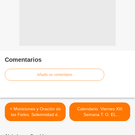
Comentarios
Añade un comentario
< Moniciones y Oración de
Calendario. Viernes XIII
los Fieles. Solemnidad de
Semana T. O. EL
San Pedro y San Pablo 29
SAGRADO CORAZÓN DE
de junio 2011
JESÚS, Solemnidad. 01 de
julio 2011 >