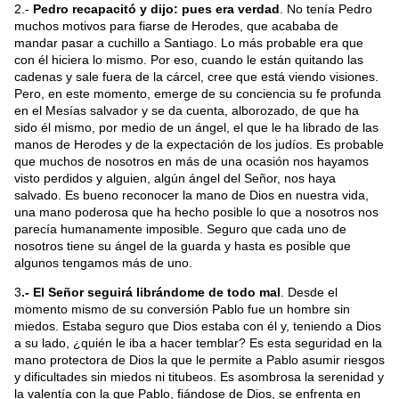
2.-
Pedro recapacitó y dijo: pues era verdad
. No tenía Pedro
muchos motivos para fiarse de Herodes, que acababa de
mandar pasar a cuchillo a Santiago. Lo más probable era que
con él hiciera lo mismo. Por eso, cuando le están quitando las
cadenas y sale fuera de la cárcel, cree que está viendo visiones.
Pero, en este momento, emerge de su conciencia su fe profunda
en el Mesías salvador y se da cuenta, alborozado, de que ha
sido él mismo, por medio de un ángel, el que le ha librado de las
manos de Herodes y de la expectación de los judíos. Es probable
que muchos de nosotros en más de una ocasión nos hayamos
visto perdidos y alguien, algún ángel del Señor, nos haya
salvado. Es bueno reconocer la mano de Dios en nuestra vida,
una mano poderosa que ha hecho posible lo que a nosotros nos
parecía humanamente imposible. Seguro que cada uno de
nosotros tiene su ángel de la guarda y hasta es posible que
algunos tengamos más de uno.
3
.- El Señor seguirá librándome de todo mal
. Desde el
momento mismo de su conversión Pablo fue un hombre sin
miedos. Estaba seguro que Dios estaba con él y, teniendo a Dios
a su lado, ¿quién le iba a hacer temblar? Es esta seguridad en la
mano protectora de Dios la que le permite a Pablo asumir riesgos
y dificultades sin miedos ni titubeos. Es asombrosa la serenidad y
la valentía con la que Pablo, fiándose de Dios, se enfrenta en