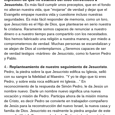
Jesucristo.
Es más fácil cumplir unos preceptos, que en el fondo
no alteran nuestra vida, que “mojarse” de verdad y dejar que el
Evangelio empape nuestra vida y cuestione incluso nuestras
seguridades. Es más fácil responder de memoria, como un loro,
que Jesucristo es el Hijo de Dios, que plantearse en serio nuestra
fe cristiana. Raramente somos capaces de renunciar a nuestro
dinero o a nuestro tiempo para compartirlo con los necesitados.
Nos hemos fabricado una religión a nuestra manera, por miedo a
comprometernos de verdad. Muchas personas se escandalizan y
se alejan de Dios al contemplarnos. ¿Seremos capaces de ser
de verdad testigos -mártires- de Jesucristo, como lo fueron Pedro
y Pablo.
4.-
Replanteamiento de nuestro seguimiento de Jesucristo
.
Pedro, la piedra sobre la que Jesucristo edifica su Iglesia, selló
con su sangre la fidelidad al Maestro. “Y yo te digo que tú eres
Pedro, y sobre esta roca edificaré mi Iglesia…” En
reconocimiento de la respuesta de Simón Pedro, le da Jesús un
nombre nuevo. Darle un nombre nuevo significa una nueva
vocación y misión de Pedro. Participa ahora de la misión misma
de Cristo, es decir Pedro se convierte en trabajador-compañero
de Jesús para la reconstrucción del nuevo Israel, la nueva casa y
familia de Dios. Jesucristo es realmente la piedra angular de este