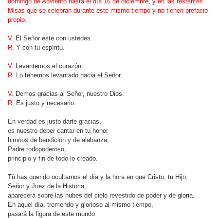
domingo de Adviento hasta el día 16 de diciembre, y en las restantes
Misas que se celebran durante este mismo tiempo y no tienen prefacio
propio.
V.
El Señor esté con ustedes.
R.
Y con tu espíritu.
V.
Levantemos el corazón.
R.
Lo tenemos levantado hacia el Señor.
V.
Demos gracias al Señor, nuestro Dios.
R.
Es justo y necesario.
En verdad es justo darte gracias,
es nuestro deber cantar en tu honor
himnos de bendición y de alabanza,
Padre todopoderoso,
principio y fin de todo lo creado.
Tú has querido ocultarnos el día y la hora en que Cristo, tu Hijo,
Señor y Juez de la Historia,
aparecerá sobre las nubes del cielo revestido de poder y de gloria.
En aquel día, tremendo y glorioso al mismo tiempo,
pasará la figura de este mundo