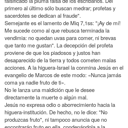
falsificado la pluma falsa de los escribanos. Del
primero al último sólo buscan medrar; profetas y
sacerdotes se dedican al fraude".
Semejante es el lamento de Miq 7,1ss: "¡Ay de mí!
Me sucede como al que rebusca terminada la
vendimia: no quedan uvas para comer, ni brevas
que tanto me gustan". La decepción del profeta
proviene de que los piadosos y justos han
desaparecido de la tierra y todos cometen malas
acciones. A la higuera-Israel la conmina Jesús en el
evangelio de Marcos de este modo: «Nunca jamás
coma ya nadie fruto de ti».
No le lanza una maldición que le desee
directamente la muerte o algún mal.
Jesús no expresa odio o aborrecimiento hacia la
higuera-institución. De hecho, no le dice: "No
produzcas fruto", ni tampoco anuncia que no
encontrarán fruto en ella, condenándola a la