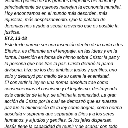
voluntad política de los grandes dirigentes del mundo y
principalmente de quienes manejan la economía mundial.
Hoy encontramos en el mundo más desorden, más
injusticia, más desplazamiento. Que la palabra de
Jeremías nos ayude a seguir creyendo que es posible la
justicia.
Ef 2, 13-18
Este texto parece ser una inserción dentro de la carta a los
Efesios, es diferente en el lenguaje, en las ideas y en la
forma. Inserción en forma de himno sobre Cristo: la paz y
la persona que nos trae la paz. Cristo derribó la pared
divisoria, hizo de los dos ámbitos: judíos y gentiles, uno
solo y destruyó por medio de su carne la enemistad.
El convertir la ley en una norma absoluta trae como
consecuencias el casuismo y el legalismo; destruyendo
este carácter de la ley, se elimina la enemistad. La gran
acción de Cristo por la cual se demostró que es nuestra
paz fue la eliminación de la ley como dogma, como norma
absoluta y suprema que separaba a Dios y a los seres
humanos, y a judíos y gentiles. Si los jefes dispersan,
Jesús tiene la capacidad de reunir y de acabar con todo