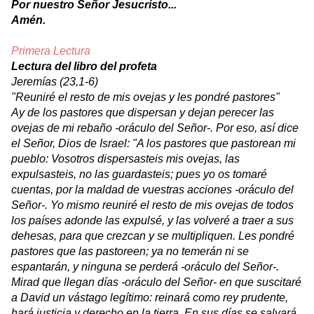
Por nuestro Señor Jesucristo...
Amén.
Primera Lectura
Lectura del libro del profeta
Jeremías (23,1-6)
"Reuniré el resto de mis ovejas y les pondré pastores"
Ay de los pastores que dispersan y dejan perecer las
ovejas de mi rebaño -oráculo del Señor-. Por eso, así dice
el Señor, Dios de Israel: "A los pastores que pastorean mi
pueblo: Vosotros dispersasteis mis ovejas, las
expulsasteis, no las guardasteis; pues yo os tomaré
cuentas, por la maldad de vuestras acciones -oráculo del
Señor-. Yo mismo reuniré el resto de mis ovejas de todos
los países adonde las expulsé, y las volveré a traer a sus
dehesas, para que crezcan y se multipliquen. Les pondré
pastores que las pastoreen; ya no temerán ni se
espantarán, y ninguna se perderá -oráculo del Señor-.
Mirad que llegan días -oráculo del Señor- en que suscitaré
a David un vástago legítimo: reinará como rey prudente,
hará justicia y derecho en la tierra. En sus días se salvará