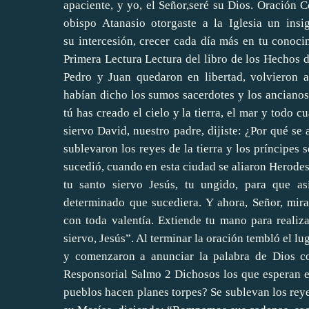
apaciente, y yo, el Señor,seré su Dios. Oración 
obispo Atanasio otorgaste a la Iglesia un ins
su intercesión, crecer cada día más en tu cono
Primera Lectura Lectura del libro de los Hechos d
Pedro y Juan quedaron en libertad, volvieron 
habían dicho los sumos sacerdotes y los ancianos.
tú has creado el cielo y la tierra, el mar y todo 
siervo David, nuestro padre, dijiste: ¿Por qué se
sublevaron los reyes de la tierra y los príncipes 
sucedió, cuando en esta ciudad se aliaron Herodes 
tu santo siervo Jesús, tu ungido, para que a
determinado que sucediera. Y ahora, Señor, mir
con toda valentía. Extiende tu mano para realiz
siervo, Jesús”. Al terminar la oración tembló el lu
y comenzaron a anunciar la palabra de Dios c
Responsorial Salmo 2 Dichosos los que esperan en
pueblos hacen planes torpes? Se sublevan los reyes