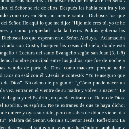
udamos sus ataduras”. Dichosos los que esperan en el Señor.
alto, el Señor se ríe de ellos. Después les habla con ira y los
tuido como rey en Sión, mi monte santo”. Dichosos los que
 del Señor. He aquí lo que me dijo: “Hijo mío eres tú, yo te he
nes y como propiedad toda la tierra. Podrás gobernarlas
”. Dichosos los que esperan en el Señor. Aleluya. Aclamación
ucitado con Cristo, busquen las cosas del cielo, donde está
angelio † Lectura del santo Evangelio según san Juan (3, 1-8)
odemo, hombre principal entre los judíos, que fue de noche a
has venido de parte de Dios, como maestro; porque nadie
i Dios no está con él”. Jesús le contestó: “Yo te aseguro que
ino de Dios”. Nicodemo le preguntó: “¿Cómo puede nacer un
 vez, entrar en el vientre de su madre y volver a nacer?” Le
 del agua y del Espíritu, no puede entrar en el Reino de Dios.
l Espíritu, es espíritu. No te extrañes de que te haya dicho:
onde quiere y oyes su ruido, pero no sabes de dónde viene ni a
u”. Palabra del Señor. Gloria a ti, Señor Jesús. Reflexion: La
en de cosas, el status quo vigente, haciéndolo tambalear y