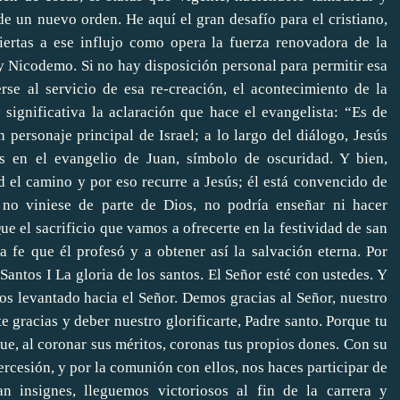
 un nuevo orden. He aquí el gran desafío para el cristiano,
iertas a ese influjo como opera la fuerza renovadora de la
 y Nicodemo. Si no hay disposición personal para permitir esa
rse al servicio de esa re-creación, el acontecimiento de la
significativa la aclaración que hace el evangelista: “Es de
 personaje principal de Israel; a lo largo del diálogo, Jesús
es en el evangelio de Juan, símbolo de oscuridad. Y bien,
 el camino y por eso recurre a Jesús; él está convencido de
no viniese de parte de Dios, no podría enseñar ni hacer
 el sacrificio que vamos a ofrecerte en la festividad de san
a fe que él profesó y a obtener así la salvación eterna. Por
antos I La gloria de los santos. El Señor esté con ustedes. Y
os levantado hacia el Señor. Demos gracias al Señor, nuestro
te gracias y deber nuestro glorificarte, Padre santo. Porque tu
ue, al coronar sus méritos, coronas tus propios dones. Con su
rcesión, y por la comunión con ellos, nos haces participar de
an insignes, lleguemos victoriosos al fin de la carrera y