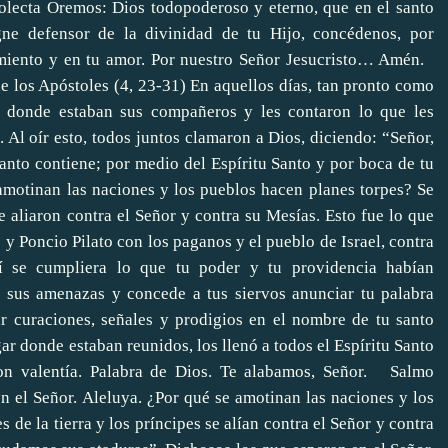
Colecta Oremos: Dios todopoderoso y eterno, que en el santo
igne defensor de la divinidad de tu Hijo, concédenos, por
cimiento y en tu amor. Por nuestro Señor Jesucristo… Amén.
e los Apóstoles (4, 23-31) En aquellos días, tan pronto como
a donde estaban sus compañeros y les contaron lo que les
 Al oír esto, todos juntos clamaron a Dios, diciendo: “Señor,
cuanto contiene; por medio del Espíritu Santo y por boca de tu
 amotinan las naciones y los pueblos hacen planes torpes? Se
se aliaron contra el Señor y contra su Mesías. Esto fue lo que
y Poncio Pilato con los paganos y el pueblo de Israel, contra
sí se cumpliera lo que tu poder y tu providencia habían
a sus amenazas y concede a tus siervos anunciar tu palabra
ar curaciones, señales y prodigios en el nombre de tu santo
gar donde estaban reunidos, los llenó a todos el Espíritu Santo
on valentía. Palabra de Dios. Te alabamos, Señor. Salmo
 el Señor. Aleluya. ¿Por qué se amotinan las naciones y los
 de la tierra y los príncipes se alían contra el Señor y contra