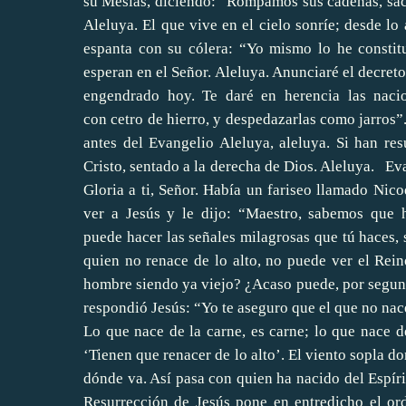
su Mesías, diciendo: “Rompamos sus cadenas, sac
Aleluya. El que vive en el cielo sonríe; desde lo 
espanta con su cólera: “Yo mismo lo he consti
esperan en el Señor. Aleluya. Anunciaré el decreto
engendrado hoy. Te daré en herencia las nacio
con cetro de hierro, y despedazarlas como jarros
antes del Evangelio Aleluya, aleluya. Si han res
Cristo, sentado a la derecha de Dios. Aleluya. Ev
Gloria a ti, Señor. Había un fariseo llamado Nic
ver a Jesús y le dijo: “Maestro, sabemos que 
puede hacer las señales milagrosas que tú haces, s
quien no renace de lo alto, no puede ver el Re
hombre siendo ya viejo? ¿Acaso puede, por segunda
respondió Jesús: “Yo te aseguro que el que no nace
Lo que nace de la carne, es carne; lo que nace de
‘Tienen que renacer de lo alto’. El viento sopla d
dónde va. Así pasa con quien ha nacido del Espírit
Resurrección de Jesús pone en entredicho el ord