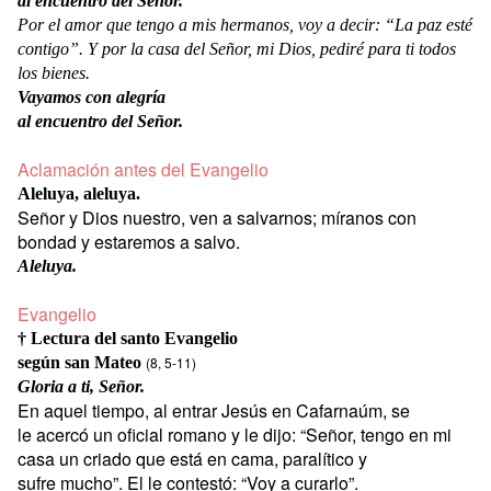
al encuentro del Señor.
Por el amor que tengo a mis hermanos, voy a decir: “La paz esté
contigo”. Y por la casa del Señor, mi Dios, pediré para ti todos
los bienes.
Vayamos con alegría
al encuentro del Señor.
Aclamación antes del Evangelio
Aleluya, aleluya.
Señor y Dios nuestro, ven a salvarnos; míranos con
bondad y estaremos a salvo.
Aleluya.
Evangelio
† Lectura del santo Evangelio
según san Mateo
(8, 5-11)
Gloria a ti, Señor.
En aquel tiempo, al entrar Jesús en Cafarnaúm, se
le acercó un oficial romano y le dijo: “Señor, tengo en mi
casa un criado que está en cama, paralítico y
sufre mucho”. El le contestó: “Voy a curarlo”.